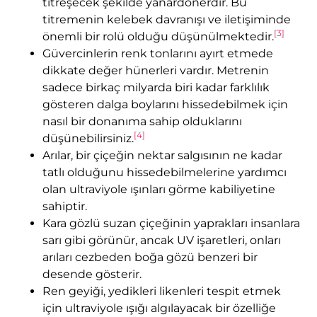
titreşecek şekilde yanardönerdir. Bu
titremenin kelebek davranışı ve iletişiminde
[3]
önemli bir rolü olduğu düşünülmektedir.
Güvercinlerin renk tonlarını ayırt etmede
dikkate değer hünerleri vardır. Metrenin
sadece birkaç milyarda biri kadar farklılık
gösteren dalga boylarını hissedebilmek için
nasıl bir donanıma sahip olduklarını
[4]
düşünebilirsiniz.
Arılar, bir çiçeğin nektar salgısının ne kadar
tatlı olduğunu hissedebilmelerine yardımcı
olan ultraviyole ışınları görme kabiliyetine
sahiptir.
Kara gözlü suzan çiçeğinin yaprakları insanlara
sarı gibi görünür, ancak UV işaretleri, onları
arıları cezbeden boğa gözü benzeri bir
desende gösterir.
Ren geyiği, yedikleri likenleri tespit etmek
için ultraviyole ışığı algılayacak bir özelliğe