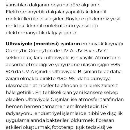
yansıtılan dalganın boyuna göre algılanır.
Elektromanyetik dalgalar yapraktaki klorofil
molekülleri ile etkileşirler. Böylece gözlerimiz yeşil
renkteki klorofil molekülünün yansıttığı
elektromanyetik dalgayı görür.
Ultraviyole (morötesi) ışınların
en büyük kaynağı
Güneş’tir. Güneş’ten de UV-A, UV-B ve UV-C
şeklinde üç farklı ultraviyole ışın yayılır. Atmosferin
absorbe etmediği ve yeryüzüne ulaşan ışığın %85–
90’ı da UV-A ışınıdır. Ultraviyole B ışınları biraz daha
zararlı olmakla birlikte %90–95’i daha dünyaya
ulaşmadan atmosfer tarafından emilerek zararsız
hâle getirilir. En tehlikeli olan yani kansere sebep
olabilen Ultraviyole C ışınları ise atmosfer tarafından
hemen hemen tamamen emilmektedir. UV
radyasyonu, endüstriyel işlemlerde, tıbbî ve dişçilik
uygulamalarında bakterileri öldürmek, floresan
etkileri oluşturmak, fototerapi (ışık tedavisi) ve