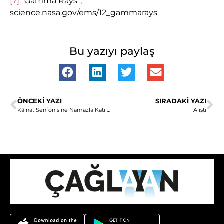
[7]
“Gamma Rays”,
science.nasa.gov/ems/12_gammarays
Bu yazıyı paylaş
ÖNCEKI YAZI
SIRADAKI YAZI
Kâinat Senfonisine Namazla Katılmak
Alıştı