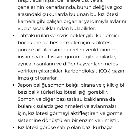
tespit edilmiştir. Genellikle üst ve alt
çenelerinin kenarlarında, burun deliği ve göz
arasındaki çukurlarda bulunan bu kızılötesi
kamera gibi çalışan organlar yardımıyla avlarını
vücut sıcaklıklarından bulabilirler.
Tahtakuruları ve sivrisinekler gibi kan emici
böceklere de beslenmeleri için kızılötesi
görüşe ait alıcı sinir hücreleri verildiğinden,
insanın vücut ısısını görüntü gibi algılarlar,
ayrıca insanların ve diğer hayvanların nefes
verirken çıkardıkları karbondioksit (CO
) gazını
2
imza gibi tanırlar.
Japon balığı, somon balığı, pirana ve çiklit gibi
bazı balık türleri kızılötesi ışığı görebilir.
Somon ve diğer bazı tatlı su balıklarına da
bulanık sularda gezinmeleri ve avlanmaları
için, kızılötesi görmeyi aktifleştiren ve görme
sistemine dönüştüren bir enzim verilmiştir.
Kızılötesi görüşe sahip olan bazı kurbağa