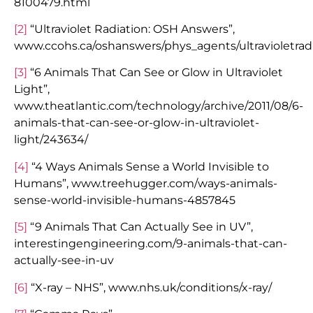
8100479.html
[2]
“Ultraviolet Radiation: OSH Answers”,
www.ccohs.ca/oshanswers/phys_agents/ultravioletrad
[3]
“6 Animals That Can See or Glow in Ultraviolet
Light”,
www.theatlantic.com/technology/archive/2011/08/6-
animals-that-can-see-or-glow-in-ultraviolet-
light/243634/
[4]
“4 Ways Animals Sense a World Invisible to
Humans”, www.treehugger.com/ways-animals-
sense-world-invisible-humans-4857845
[5]
“9 Animals That Can Actually See in UV”,
interestingengineering.com/9-animals-that-can-
actually-see-in-uv
[6]
“X-ray – NHS”, www.nhs.uk/conditions/x-ray/