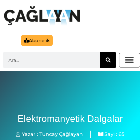
Abonelik
Elektromanyetik Dalgalar
Yazar :
Tuncay Çağlayan
Sayı :
65