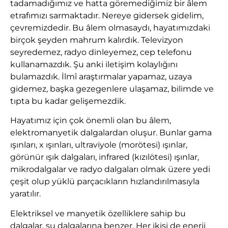
tadamadığımız ve hatta göremediğimiz bir âlem
etrafımızı sarmaktadır. Nereye gidersek gidelim,
çevremizdedir. Bu âlem olmasaydı, hayatımızdaki
birçok şeyden mahrum kalırdık. Televizyon
seyredemez, radyo dinleyemez, cep telefonu
kullanamazdık. Şu anki iletişim kolaylığını
bulamazdık. İlmî araştırmalar yapamaz, uzaya
gidemez, başka gezegenlere ulaşamaz, bilimde ve
tıpta bu kadar gelişemezdik.
Hayatımız için çok önemli olan bu âlem,
elektromanyetik dalgalardan oluşur. Bunlar gama
ışınları, x ışınları, ultraviyole (morötesi) ışınlar,
görünür ışık dalgaları, infrared (kızılötesi) ışınlar,
mikrodalgalar ve radyo dalgaları olmak üzere yedi
çeşit olup yüklü parçacıkların hızlandırılmasıyla
yaratılır.
Elektriksel ve manyetik özelliklere sahip bu
dalgalar, su dalgalarına benzer. Her ikisi de enerji