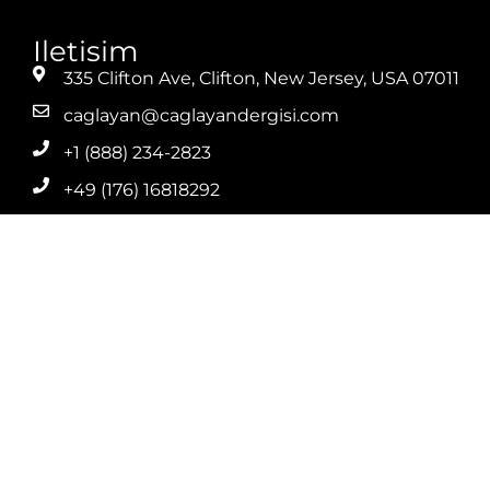
Iletisim
335 Clifton Ave, Clifton, New Jersey, USA 07011
caglayan@caglayandergisi.com
+1 (888) 234-2823
+49 (176) 16818292