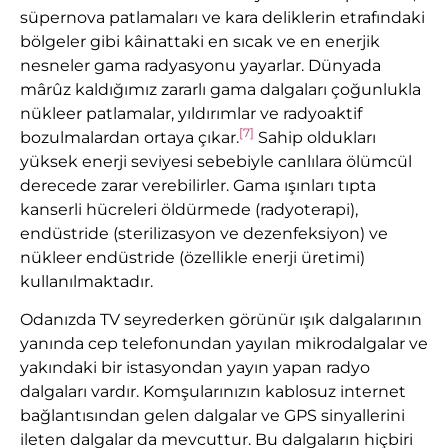
süpernova patlamaları ve kara deliklerin etrafındaki
bölgeler gibi kâinattaki en sıcak ve en enerjik
nesneler gama radyasyonu yayarlar. Dünyada
mârûz kaldığımız zararlı gama dalgaları çoğunlukla
nükleer patlamalar, yıldırımlar ve radyoaktif
[7]
bozulmalardan ortaya çıkar.
Sahip oldukları
yüksek enerji seviyesi sebebiyle canlılara ölümcül
derecede zarar verebilirler. Gama ışınları tıpta
kanserli hücreleri öldürmede (radyoterapi),
endüstride (sterilizasyon ve dezenfeksiyon) ve
nükleer endüstride (özellikle enerji üretimi)
kullanılmaktadır.
Odanızda TV seyrederken görünür ışık dalgalarının
yanında cep telefonundan yayılan mikrodalgalar ve
yakındaki bir istasyondan yayın yapan radyo
dalgaları vardır. Komşularınızın kablosuz internet
bağlantısından gelen dalgalar ve GPS sinyallerini
ileten dalgalar da mevcuttur. Bu dalgaların hiçbiri