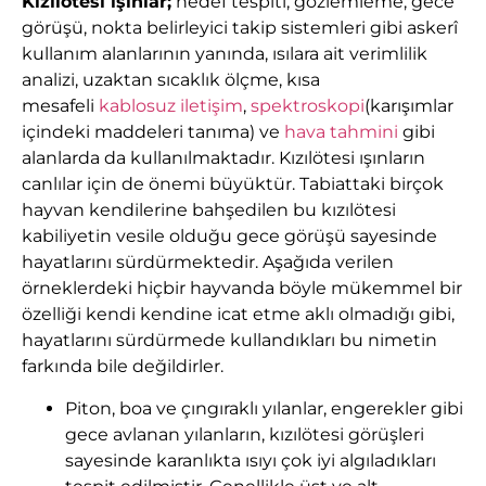
Kızılötesi ışınlar;
hedef tespiti, gözlemleme, gece
görüşü, nokta belirleyici takip sistemleri gibi askerî
kullanım alanlarının yanında, ısılara ait verimlilik
analizi, uzaktan sıcaklık ölçme, kısa
mesafeli
kablosuz iletişim
,
spektroskopi
(karışımlar
içindeki maddeleri tanıma) ve
hava tahmini
gibi
alanlarda da kullanılmaktadır. Kızılötesi ışınların
canlılar için de önemi büyüktür. Tabiattaki birçok
hayvan kendilerine bahşedilen bu kızılötesi
kabiliyetin vesile olduğu gece görüşü sayesinde
hayatlarını sürdürmektedir. Aşağıda verilen
örneklerdeki hiçbir hayvanda böyle mükemmel bir
özelliği kendi kendine icat etme aklı olmadığı gibi,
hayatlarını sürdürmede kullandıkları bu nimetin
farkında bile değildirler.
Piton, boa ve çıngıraklı yılanlar, engerekler gibi
gece avlanan yılanların, kızılötesi görüşleri
sayesinde karanlıkta ısıyı çok iyi algıladıkları