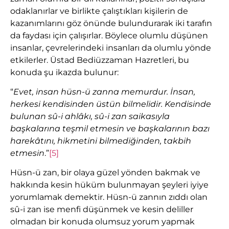
odaklanırlar ve birlikte çalıştıkları kişilerin de
kazanımlarını göz önünde bulundurarak iki tarafın
da faydası için çalışırlar. Böylece olumlu düşünen
insanlar, çevrelerindeki insanları da olumlu yönde
etkilerler. Üstad Bediüzzaman Hazretleri, bu
konuda şu ikazda bulunur:
“
Evet, insan hüsn-ü zanna memurdur. İnsan,
herkesi kendisinden üstün bilmelidir. Kendisinde
bulunan sû-i ahlâkı, sû-i zan saikasıyla
başkalarına teşmil etmesin ve başkalarının bazı
harekâtını, hikmetini bilmediğinden, takbih
etmesin
.”
[5]
Hüsn-ü zan, bir olaya güzel yönden bakmak ve
hakkında kesin hüküm bulunmayan şeyleri iyiye
yorumlamak demektir. Hüsn-ü zannın zıddı olan
sû-i zan ise menfi düşünmek ve kesin deliller
olmadan bir konuda olumsuz yorum yapmak