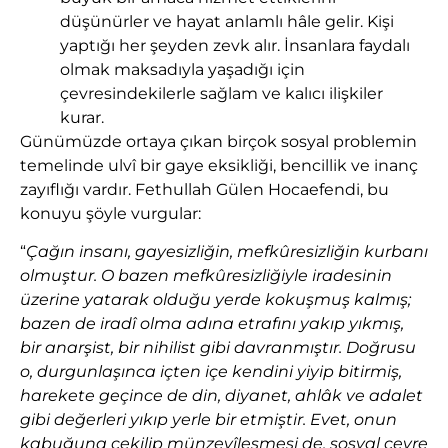
düşünürler ve hayat anlamlı hâle gelir. Kişi
yaptığı her şeyden zevk alır. İnsanlara faydalı
olmak maksadıyla yaşadığı için
çevresindekilerle sağlam ve kalıcı ilişkiler
kurar.
Günümüzde ortaya çıkan birçok sosyal problemin
temelinde ulvî bir gaye eksikliği, bencillik ve inanç
zayıflığı vardır. Fethullah Gülen Hocaefendi, bu
konuyu şöyle vurgular:
“
Çağın insanı, gayesizliğin, mefkûre­siz­liğin kurbanı
olmuştur. O bazen mefkûresizliğiyle iradesinin
üzerine yatarak olduğu yerde kokuşmuş kalmış;
bazen de iradî olma adına etrafını yakıp yıkmış,
bir anarşist, bir nihilist gibi davranmıştır. Doğrusu
o, durgunlaşınca içten içe kendini yiyip bitirmiş,
harekete geçince de din, diyanet, ahlâk ve adalet
gibi değerleri yıkıp yerle bir etmiştir. Evet, onun
kabuğuna çekilip münzevîleşmesi de, sosyal çevre