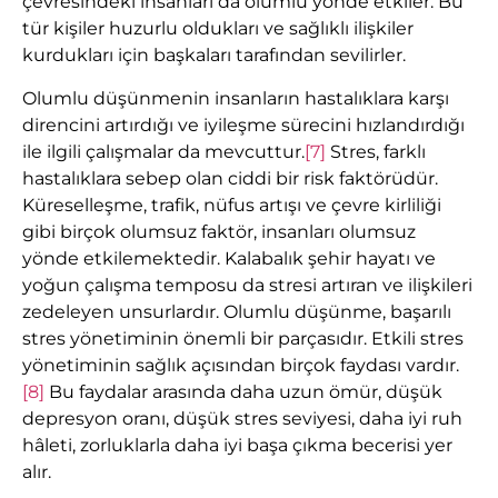
çevresindeki insanları da olumlu yönde etkiler. Bu
tür kişiler huzurlu oldukları ve sağlıklı ilişkiler
kurdukları için başkaları tarafından sevilirler.
Olumlu düşünmenin insanların hastalıklara karşı
direncini artırdığı ve iyileşme sürecini hızlandırdığı
ile ilgili çalışmalar da mevcuttur.
[7]
Stres, farklı
hastalıklara sebep olan ciddi bir risk faktörüdür.
Küreselleşme, trafik, nüfus artışı ve çevre kirliliği
gibi birçok olumsuz faktör, insanları olumsuz
yönde etkilemektedir. Kalabalık şehir hayatı ve
yoğun çalışma temposu da stresi artıran ve ilişkileri
zedeleyen unsurlardır. Olumlu düşünme, başarılı
stres yönetiminin önemli bir parçasıdır. Etkili stres
yönetiminin sağlık açısından birçok faydası vardır.
[8]
Bu faydalar arasında daha uzun ömür, düşük
depresyon oranı, düşük stres seviyesi, daha iyi ruh
hâleti, zorluklarla daha iyi başa çıkma becerisi yer
alır.