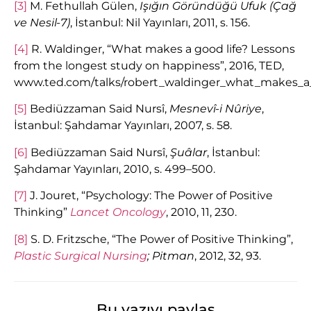
[3]
M. Fethullah Gülen,
Işığın Göründüğü Ufuk (Çağ
ve Nesil-7)
, İstanbul: Nil Yayınları, 2011, s. 156.
[4]
R. Waldinger, “What makes a good life? Lessons
from the longest study on happiness”, 2016, TED,
www.ted.com/talks/robert_waldinger_what_makes_a_
[5]
Bediüzzaman Said Nursî,
Mesnevî-i Nûriye
,
İstanbul: Şahdamar Yayınları, 2007, s. 58.
[6]
Bediüzzaman Said Nursî,
Şuâlar
, İstanbul:
Şahdamar Yayınları, 2010, s. 499–500.
[7]
J. Jouret, “Psychology: The Power of Positive
Thinking”
Lancet Oncology
, 2010, 11, 230.
[8]
S. D. Fritzsche, “The Power of Positive Thinking”,
Plastic Surgical Nursing
; Pitman
, 2012, 32, 93.
Bu yazıyı paylaş