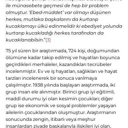
ile münasebete geçmesi de hep bir problem
olmuştur. ‘E­­bed-müddet’ var ol­ma­­yı düşünen
herkes, mut­la­ka başkalarını da kurtarıp
kucaklamayı ül­­kü edinmelidir ki ebediyet yolunda
kurtarıp kucakladığı herkes tarafından da
kucaklanabilsin
.”
[3]
75 yıl süren bir araştırmada, 724 kişi, doğumundan
ölümüne kadar takip edilmiş ve hayatları boyunca
geçirdikleri merhaleler, kazandıkları tecrübeler
incelenmiştir. Ev ve iş hayatları, sağlıkları ve hayat
tarzları incelenerek bir sonuca varılmaya
çalışılmıştır. 1938 yılında başlayan araştırmada, iki
grup insan ele alınmıştır. Birinci grup iyi eğitimli,
maddî durumu iyi olan kesimin çocukları; diğer
grup ise ekonomik ve sosyal problemler yaşayan
ailelerin çocuklarından oluşmuştur. Araştırmanın
sonucunda zengin, itibarlı veya meşhur
insanlardan ziyade başkalarıyla ilişkileri iyi olan,