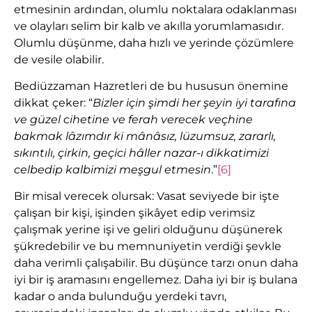
etmesinin ardından, olumlu noktalara odaklanması
ve olayları selim bir kalb ve akılla yorumlamasıdır.
Olumlu düşünme, daha hızlı ve yerinde çözümlere
de vesile olabilir.
Bediüzzaman Hazretleri de bu hususun önemine
dikkat çeker: “
Bizler için şimdi her şeyin iyi tarafına
ve güzel cihetine ve ferah verecek veçhine
bakmak lâzımdır ki mânâsız, lüzumsuz, zararlı,
sıkıntılı, çirkin, geçici hâller nazar-ı dikkatimizi
celbedip kalbimizi meşgul etmesin
.”
[6]
Bir misal verecek olursak: Vasat seviyede bir işte
çalışan bir kişi, işinden şikâyet edip verimsiz
çalışmak yerine işi ve geliri olduğunu düşünerek
şükredebilir ve bu memnuniyetin verdiği şevkle
daha verimli çalışabilir. Bu düşünce tarzı onun daha
iyi bir iş aramasını engellemez. Daha iyi bir iş bulana
kadar o anda bulunduğu yerdeki tavrı,