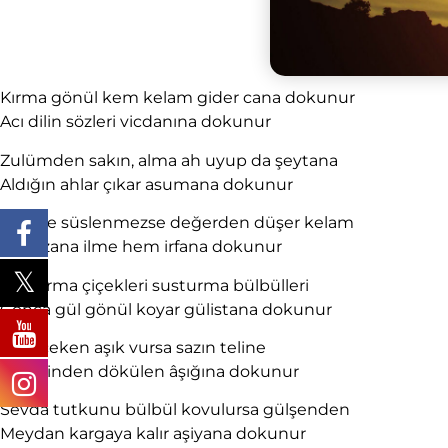
Kırma gönül kem kelam gider cana dokunur
Acı dilin sözleri vicdanına dokunur
Zulümden sakın, alma ah uyup da şeytana
Aldığın ahlar çıkar asumana dokunur
Edeple süslenmezse değerden düşer kelam
Akla izana ilme hem irfana dokunur
Soldurma çiçekleri susturma bülbülleri
Gonca gül gönül koyar gülistana dokunur
Dert çeken aşık vursa sazın teline
Yüreğinden dökülen âşığına dokunur
Sevda tutkunu bülbül kovulursa gülşenden
Meydan kargaya kalır aşiyana dokunur