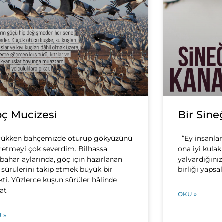
ç Mucizesi
Bir Sine
ükken bahçemizde oturup gökyüzünü
“Ey insanlar!
retmeyi çok severdim. Bilhassa
ona iyi kulak
bahar aylarında, göç için hazırlanan
yalvardığını
 sürülerini takip etmek büyük bir
birliği yapsa
kti. Yüzlerce kuşun sürüler hâlinde
at
OKU »
 »