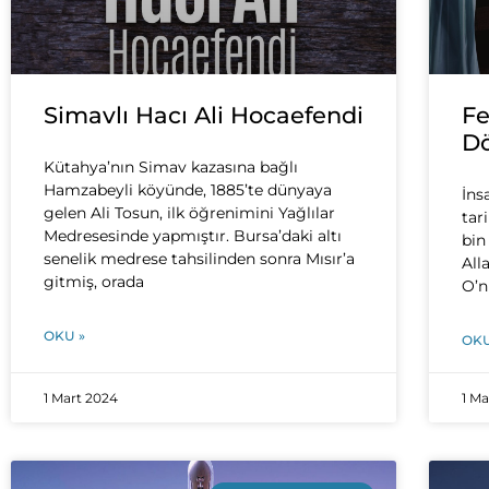
Simavlı Hacı Ali Hocaefendi
Fe
Dö
Kütahya’nın Simav kazasına bağlı
Hamzabeyli köyünde, 1885’te dünyaya
İns
gelen Ali Tosun, ilk öğrenimini Yağlılar
tar
Medresesinde yapmıştır. Bursa’daki altı
bin
senelik medrese tahsilinden sonra Mısır’a
All
gitmiş, orada
O’n
OKU »
OKU
1 Mart 2024
1 M