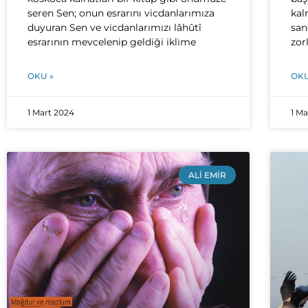
seren Sen; onun esrarını vicdanlarımıza
kal
duyuran Sen ve vicdanlarımızı lâhûtî
san
esrarının mevcelenip geldiği iklime
zor
OKU »
OKU
1 Mart 2024
1 M
ALI EMIR