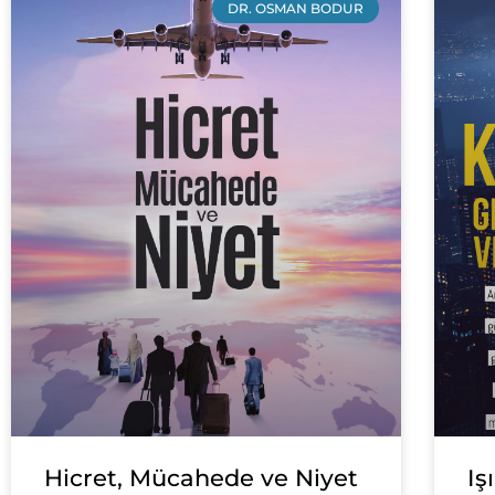
DR. OSMAN BODUR
Hicret, Mücahede ve Niyet
Iş