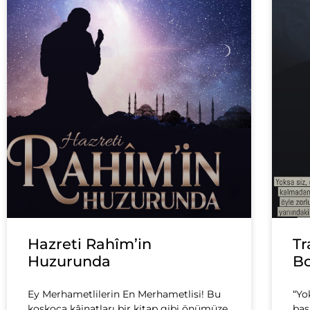
Hazreti Rahîm’in
Tr
Huzurunda
B
Ey Merhametlilerin En Merhametlisi! Bu
“Yo
koskoca kâinatları bir kitap gibi önümüze
baş