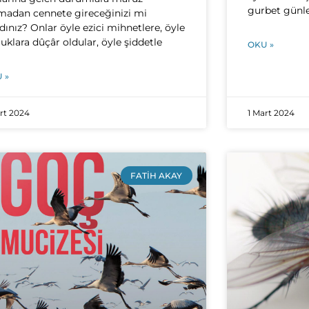
gurbet günle
madan cennete gireceğinizi mi
dınız? Onlar öyle ezici mihnetlere, öyle
luklara dûçâr oldular, öyle şiddetle
OKU »
 »
art 2024
1 Mart 2024
FATIH AKAY