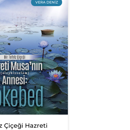
VERA DENIZ
îz Çiçeği Hazreti