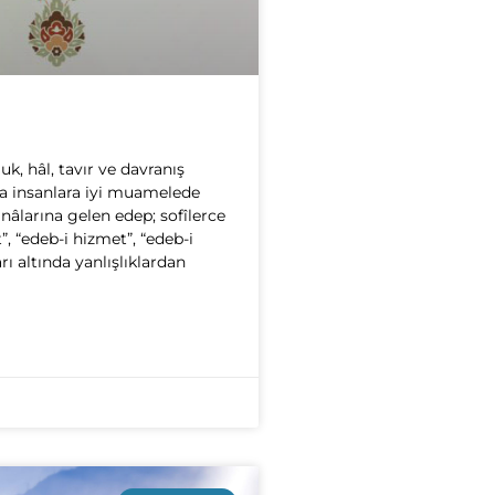
uluk, hâl, tavır ve davranış
ya insanlara iyi muamelede
larına gelen edep; sofîlerce
t”, “edeb-i hizmet”, “edeb-i
ı altında yanlışlıklardan