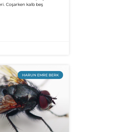
ri. Coşarken kalb beş
HARUN EMRE BERK