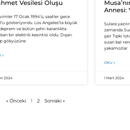
hmet Vesilesi Oluşu
Musa’nı
Annesi:
vimler 17 Ocak 1994’ü, saatler gece
0’u gösteriyordu. Los Angeles’ta büyük
Sulara yazılı
 deprem ve bütün şehri karanlıkta
zamanda Suda
akan bir elektrik kesintisi oldu. Dışarı
şair Tıpkı lo
ıp gökyüzüne
sızan bal reng
yakamozlar
 »
OKU »
art 2024
1 Mart 2024
« Önceki
1
2
Sonraki »