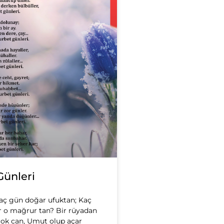
Günleri
 kaç gün doğar ufuktan; Kaç
ır o mağrur tan? Bir rüyadan
rçok can, Umut olup açar