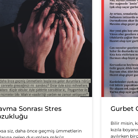
avma Sonrası Stres
Gurbet 
ozukluğu
Bilir misin,
kızıla boyan
ksa siz, daha önce geçmiş ümmetlerin
ayılırken bi
larına gelen durumlara mârûz