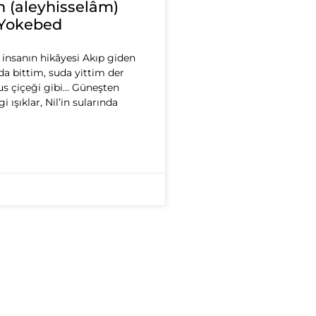
n (aleyhisselâm)
 Yokebed
r insanın hikâyesi Akıp giden
 bittim, suda yittim der
tus çiçeği gibi… Güneşten
i ışıklar, Nil’in sularında