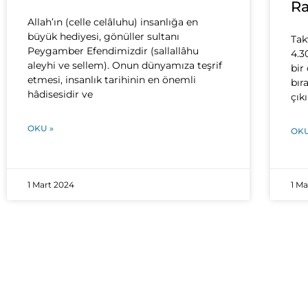
Ra
Allah’ın (celle celâluhu) insanlığa en
büyük hediyesi, gönüller sultanı
Tak
Peygamber Efendimizdir (sallallâhu
4.3
aleyhi ve sellem). Onun dünyamıza teşrif
bir
etmesi, insanlık tarihinin en önemli
bır
hâdisesidir ve
çık
OKU »
OKU
1 Mart 2024
1 M