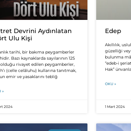
tret Devrini Aydınlatan
Edep
rt Ulu Kişi
Akıllılık, usl
güzelliği ve
anlık tarihi, bir bakıma peygamberler
bulunma mânâ
ihidir. Bazı kaynaklarda sayılarının 125
“edeb-i şeria
 olduğu rivayet edilen peygamberler,
Hak” ünvanlar
ah’ı (celle celâluhu) kullarına tanıtmak,
un emir ve yasaklarını tebliğ
OKU »
 »
art 2024
1 Mart 2024