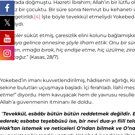
mağarada doğmuştu. Hazreti İbrahim; Allah’ın bir lütfu o
gürbüz bir çocuktu. Bir süre sonra Nemrut bu kehaneti
şehre getirildi.
[4]
İşte böyle tevekkül etmeliydi Yokebed. B
etmeliydi.
Sebepler sükût etmiş, çaresizlik elini kolunu bağlamışken
dünyaya gelince annesine şöyle ilham ettik: Onu bir sü
edersen, ırmağa bırak, hiç endişe etme, hiç üzülme; zi
yapacağız
.” (Kasas, 28/7).
Yokebed’in imanı kuvvetlendirilmiş, hâdisenin ağırlığı, K
sekine bulutları uçuşmaya başladı. İçi ferahladı. İlahî mesa
etme
!” diyordu. Hem kavuşacak hem de yavrusu resullerde
Allah’a güvenmenin itminanı ile doldu.
“
Tevekkül, esbâbı bütün bütün reddetmek değildir. Bel
ederek; esbaba teşebbüsü ise, bir nevi dua-yı fiilî t
Hak’tan istemek ve neticeleri O’ndan bilmek ve O’na