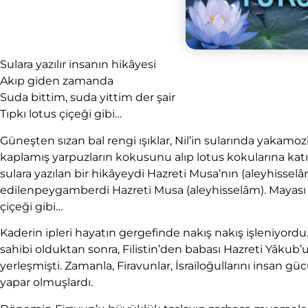
Sulara yazılır insanın hikâyesi
Akıp giden zamanda
Suda bittim, suda yittim der şair
Tıpkı lotus çiçeği gibi…
Güneşten sızan bal rengi ışıklar, Nil’in sularında yakamozl
kaplamış yarpuzların kokusunu alıp lotus kokularına kat
sulara yazılan bir hikâyeydi Hazreti Musa’nın (aleyhisselâm
edilenpeygamberdi Hazreti Musa (aleyhisselâm). Mayası te
çiçeği gibi…
Kaderin ipleri hayatın gergefinde nakış nakış işleniyordu.
sahibi olduktan sonra, Filistin’den babası Hazreti Yâkub’u d
yerleşmişti. Zamanla, Firavunlar, İsrailoğullarını insan g
yapar olmuşlardı.