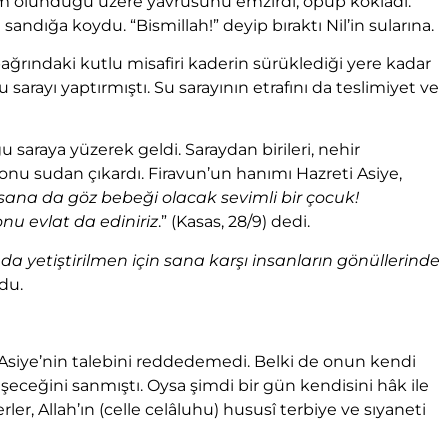
ham olunduğu üzere yavrusunu emzirdi, öpüp kokladı.
ığa koydu. “Bismillah!” deyip bıraktı Nil’in sularına.
 bağrındaki kutlu misafiri kaderin sürüklediği yere kadar
 sarayı yaptırmıştı. Su sarayının etrafını da teslimiyet ve
saraya yüzerek geldi. Saraydan birileri, nehir
 onu sudan çıkardı. Firavun’un hanımı Hazreti Asiye,
ana da göz bebeği olacak sevimli bir çocuk!
onu evlat da ediniriz
.” (Kasas, 28/9) dedi.
a yetiştirilmen için sana karşı insanların gönüllerinde
du.
i Asiye’nin talebini reddedemedi. Belki de onun kendi
işeceğini sanmıştı. Oysa şimdi bir gün kendisini hâk ile
 Allah’ın (celle celâluhu) hususî terbiye ve sıyaneti