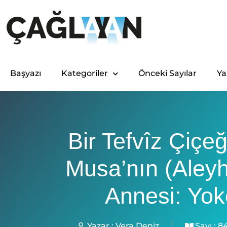
Başyazı
Kategoriler
Önceki Sayılar
Ya
Bir Tefvîz Çiçeğ
Musa’nın (aley
Annesi: Yo
Yazar :
Vera Deniz
Sayı :
8