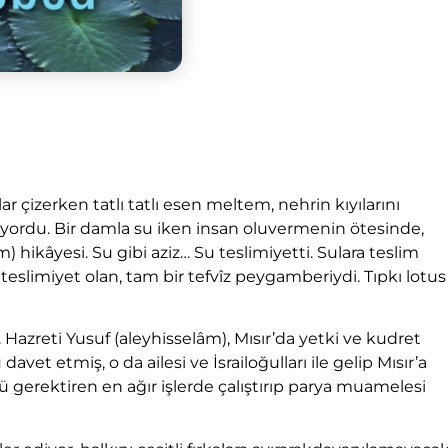
ar çizerken tatlı tatlı esen meltem, nehrin kıyılarını
ıyordu. Bir damla su iken insan oluvermenin ötesinde,
) hikâyesi. Su gibi aziz… Su teslimiyetti. Sulara teslim
slimiyet olan, tam bir tefvîz peygamberiydi. Tıpkı lotus
 Hazreti Yusuf (aleyhisselâm), Mısır’da yetki ve kudret
avet etmiş, o da ailesi ve İsrailoğulları ile gelip Mısır’a
ücü gerektiren en ağır işlerde çalıştırıp parya muamelesi