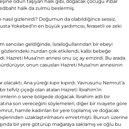
ateşine odun taşıyan halk gibi, doğacak çocuğu ihbar
edbaht halk da zulmü beslermiş.
e nasıl gizlenirdi? Doğumun da olabildiğince sessiz,
ta Yokebed’in en büyük yardımcısı, ferasetli ve zeki
ancıları geldiğinde, İsrailoğullarından bir ebeyi
 gözlerindeki nurdan çok etkilendi, kalbi bebeğe
. Hazreti Musa’nın annesi onu üç ay emzirdi. Bu arada
a sürdürüyor, onun casusları Hazreti Musa’nın annesinin
 olacaktı. Ana yüreği kıpır kıpırdı. Yavrusunu Nemrut’a
tefvîz çiçeği olan ataları Hazreti İbrahim’in
imlerin o sene bölgede doğacak İbrahim adlı bir
atına son vereceğini söylemeleri, diğer bir rivayete göre
emrut, hamile kadınları bir yere toplamış ve doğacak
 eşlerinden uzaklaştırılmasını emretmişti. Bunun üzerine
 dışında bir yere götürüp mağaraya saklamış ve oğlu bu