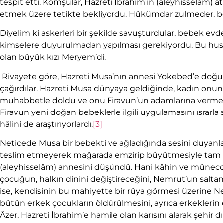
tespit etti. Komşular, Hazreti İbrahim’in (aleyhisselâm) 
etmek üzere tetikte bekliyordu. Hükümdar zulmeder, b
Diyelim ki askerleri bir şekilde savuşturdular, bebek evd
kimselere duyurulmadan yapılması gerekiyordu. Bu husus
olan büyük kızı Meryem’di.
Rivayete göre, Hazreti Musa’nın annesi Yokebed’e doğum s
çağırdılar. Hazreti Musa dünyaya geldiğinde, kadın onun
muhabbetle doldu ve onu Firavun’un adamlarına vermedi
Firavun yeni doğan bebeklerle ilgili uygulamasını ısrarl
hâlini de araştırıyorlardı.
[3]
Neticede Musa bir bebekti ve ağladığında sesini duyanlar
teslim etmeyerek mağarada emzirip büyütmesiyle tam bir 
(aleyhisselâm) annesini düşündü. Hani kâhin ve münecc
çocuğun, halkın dinini değiştireceğini, Nemrut’un saltan
ise, kendisinin bu mahiyette bir rüya görmesi üzerine N
bütün erkek çocukların öldürülmesini, ayrıca erkeklerin
Âzer, Hazreti İbrahim’e hamile olan karısını alarak şehir