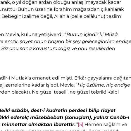
larak, o yıl doğanlardan olduğu anlaşılmayacak kadar
 unuttu. Bunun üzerine İbrahim mağaradan çıkarılarak
ebeğini zalime değil, Allah’a (celle celâluhu) teslim
 Mevla, kuluna yetişiverdi: “
Bunun içindir ki Mûsâ
re emzir, şayet onun başına bir şey geleceğinden endiş
ra Biz onu sana kavuşturacağız ve onu resullerden
adîr-i Mutlak’a emanet edilmişti. Efkâr gayyalarını dağıta
j, zerrelerine kadar işledi. Mevla, “
Hiç üzülme, hiç endişe
n olacaktı. Ne güzel teselli, ne güzel tebrik! Kalbi
ki esbâbı, dest-i kudretin perdesi bilip riayet
elâkki ederek; müsebbebatı (sonuçları), yalnız Cenâb-ı
 minnettar olmaktan ibarettir
.”
[5]
Hemen sağlam ve