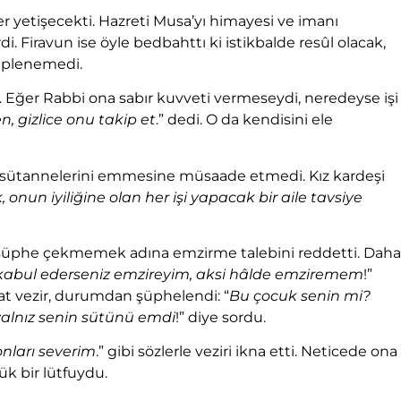
er yetişecekti. Hazreti Musa’yı himayesi ve imanı
i. Firavun ise öyle bedbahttı ki istikbalde resûl olacak,
iplenemedi.
 Eğer Rabbi ona sabır kuvveti vermeseydi, neredeyse işi
n, gizlice onu takip et
.” dedi. O da kendisini ele
ın sütannelerini emmesine müsaade etmedi. Kız kardeşi
onun iyiliğine olan her işi yapacak bir aile tavsiye
pta şüphe çekmemek adına emzirme talebini reddetti. Daha
 kabul ederseniz emzireyim, aksi hâlde emziremem
!”
at vezir, durumdan şüphelendi: “
Bu çocuk senin mi?
alnız senin sütünü emdi
!” diye sordu.
nları severim
.” gibi sözlerle veziri ikna etti. Neticede ona
yük bir lütfuydu.