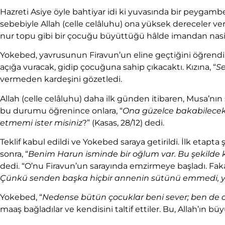
Hazreti Asiye öyle bahtiyar idi ki yuvasında bir peygamb
sebebiyle Allah (celle celâluhu) ona yüksek dereceler verd
nur topu gibi bir çocuğu büyüttüğü hâlde imandan nas
Yokebed, yavrusunun Firavun’un eline geçtiğini öğrendi.
açığa vuracak, gidip çocuğuna sahip çıkacaktı. Kızına, “
Se
vermeden kardeşini gözetledi.
Allah (celle celâluhu) daha ilk günden itibaren, Musa’n
bu durumu öğrenince onlara, “
Ona güzelce bakabilecek, 
etmemi ister misiniz
?” (Kasas, 28/12) dedi.
Teklif kabul edildi ve Yokebed saraya getirildi. İlk eta
sonra, “
Benim Harun isminde bir oğlum var. Bu şekilde
dedi. “O’nu Firavun’un sarayında emzirmeye başladı. Fak
Çünkü senden başka hiçbir annenin sütünü emmedi, y
Yokebed, “
Nedense bütün çocuklar beni sever; ben de o
maaş bağladılar ve kendisini taltif ettiler. Bu, Allah’ın bü