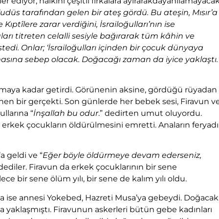
ediyor, halkını çeşitli fırkalara ayırarakdayanılamayaca
udüs tarafından gelen bir ateş gördü. Bu ateşin, Mısır’a
ıptîlere zarar verdiğini, İsrailoğulları’nın ise
ları titreten celalli sesiyle bağırarak tüm kâhin
ve
stedi. Onlar; ‘İsrailoğulları içinden bir çocuk dünyaya
olmasına sebep olacak. Doğacağı zaman da iyice yaklaştı.
lunmaya kadar getirdi. Görünenin aksine, gördüğü rüyadan
nen bir gerçekti. Son günlerde her bebek sesi, Firavun v
ullarına “
İnşallah bu odur
.” dedirten umut oluyordu.
erkek çocukların öldürülmesini emretti. Anaların feryadı
’a geldi ve “
Eğer böyle öldürmeye devam ederseniz,
 dediler. Firavun da erkek çocuklarının bir sene
ce bir sene ölüm yılı, bir sene de kalım yılı oldu.
a ise annesi Yokebed, Hazreti Musa’ya gebeydi. Doğacak
 yaklaşmıştı. Firavunun askerleri bütün gebe kadınları