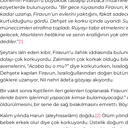
Dönemin Firavun’u büyüklük taslayıp zorbaca muameleler 
eziyetlerde bulunuyordu. “
Bir gece
rüyasında
Firavun,
K
kadar uzanıp, Firavun’un evlerini yaktığını, fakat sadece K
kurtulduğunu gördü. D
ehşet ve korku içinde uyandı. Su
müneccimleri
etrafına topladı. R
üyayı tabir etmelerini i
gelecek, Mısırlıların helâkine ve senin krallığının yok 
dediler
.”
[1]
Şeytanı laîn eden kibir, Firavun’u ilahlık iddiasında bu
dolayı çok korkuyordu. Zalimlerin çok korkak olduğu bili
avenelerini, “
Acaba bu o mu
?” diye korkuturken, İsrailoğ
Dehşete kapılan Firavun, İsrailoğullarından doğan bütün 
göklere uzanıyor, Nil nehri âdeta gözyaşı akıyordu.
Bir vakit sonra Kıptîlerin ileri gelenleri toplanarak Firavun
ileride bizim işlerimizi yapacak kimse bulamayacağız
.”
öldürülmesini, bir sene de sağ bırakılmasını emretti. Böyle
Kalım yılında Harun (aleyhisselâm) doğdu.
[2]
Ölüm yılınd
bebek erkek olur diye çok korkuyordu. Üstelik doğum da