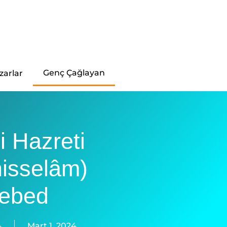
Genç Çağlayan
zarlar
i Hazreti
hisselâm)
kebed
4
Mart 1, 2024