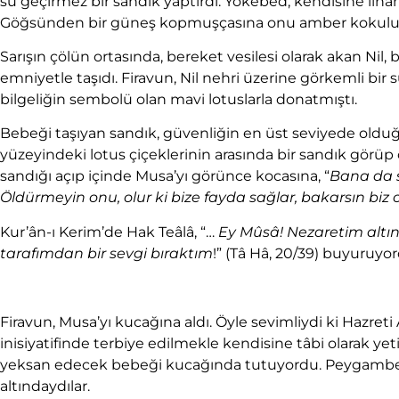
su geçirmez bir sandık yaptırdı. Yokebed, kendisine il
Göğsünden bir güneş kopmuşçasına onu amber kokulu sand
Sarışın çölün ortasında, bereket vesilesi olarak akan Nil,
emniyetle taşıdı. Firavun, Nil nehri üzerine görkemli bir su
bilgeliğin sembolü olan mavi lotuslarla donatmıştı.
Bebeği taşıyan sandık, güvenliğin en üst seviyede olduğu 
yüzeyindeki lotus çiçeklerinin arasında bir sandık görüp
sandığı açıp içinde Musa’yı görünce kocasına, “
Bana da s
Öldürmeyin onu, olur ki bize fayda sağlar, bakarsın biz 
Kur’ân-ı Kerim’de Hak Teâlâ, “…
Ey Mûsâ! Nezaretim altınd
tarafımdan bir sevgi bıraktım
!” (Tâ Hâ, 20/39) buyuruyor
Firavun, Musa’yı kucağına aldı. Öyle sevimliydi ki Hazret
inisiyatifinde terbiye edilmekle kendisine tâbi olarak yet
yeksan edecek bebeği kucağında tutuyordu. Peygamberler,
altındaydılar.