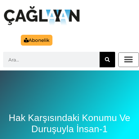
Abonelik
Hak Karşısındaki Konumu Ve
Duruşuyla İnsan-1