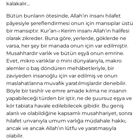
kalakalır…
Bütün bunların ötesinde, Allah’ın insanı hilafet
pâyesiyle şereflendirmesi onun için mansıplar üstü
bir mansıptır. Kur’an-ı Kerim insanı Allah’ın halifesi
olarak zikreder. Buna göre, yerlerde, göklerde ne
varsa, her şey bir manada onun için var edilmiştir.
Musahhardır varlık ve bütün eşyâ onun emrine.
Evet, mikro varlıklar o mini dünyalarıyla, makro
alemler o baş döndüren mehâbetleriyle, bir
zaviyeden insanoğlu için var edilmiş ve onun
maslahatlarına muvafık yaratılmışlardır denebilir.
Böyle bir teshîr ve emre amade kılma ne insanın
yapabileceği türden bir iştir, ne de şuursuz eşya ve
kör tabiata havale edilebilecek gibidir. Bu geniş
alanlı ve olabildiğine kapsamlı musahhariyet, sonra
hilafet unvanıyla umum varlığa müdahale hakkı,
ancak ve ancak Allah’ın lûtfu ve yaratmasıyla
olabilir.