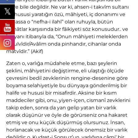
zerre bile değildir. Ne var ki, ahsen-i takvîm sultanı
bu hususi yaratığın özü, mâhiyeti, iç donanımı ve
bilhassa o “nefha-i ilahî” olan ruhuyla, bütün
kainâtlar karşısında bir fâikiyeti söz konusudur.. ve
bu yanı itibarıyla da, “Onun mâhiyeti meleklerden
de ulvîdir/Avâlim onda pinhandır, cihanlar onda
matvîdir.” (Akif)
Zaten o, varlığa müdahele etme, bazı şeylerin
şeklini, mâhiyetini değiştirme, eli ulaştığı ölçüde
çevresini bediî zevklerinin rengine-desenine göre
boyama selahiyetiyle bu dünyaya gönderilmiş bir
halife ve hususi bir misafirdir. Aksine bir kısım
maddeciler gibi, onu, yiyen-içen, cismanî zevklerini
takip eden, sonra da yan gelip yatan bir varlık
olarak düşünür ve öyle de görürseniz ona hakaret
etmiş ve onu küçük düşürmüş olursunuz. İnsan,
horlanacak ve küçük görülecek önemsiz bir varlık
değildir; o, Kudret-i Sonsuz’un, varlığına câmi’ bir