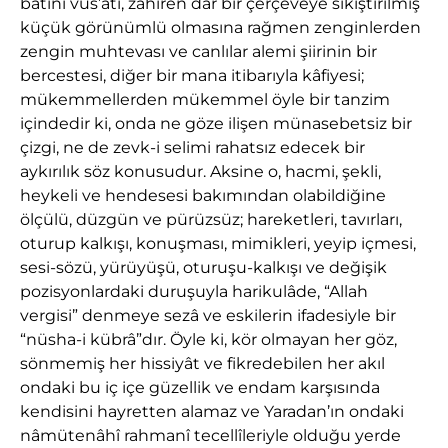
bâtınî vüs’ati, zâhiren dar bir çerçeveye sıkıştırılmış
küçük görünümlü olmasına rağmen zenginlerden
zengin muhtevası ve canlılar alemi şiirinin bir
bercestesi, diğer bir mana itibarıyla kâfiyesi;
mükemmellerden mükemmel öyle bir tanzim
içindedir ki, onda ne göze ilişen münasebetsiz bir
çizgi, ne de zevk-i selimi rahatsız edecek bir
aykırılık söz konusudur. Aksine o, hacmi, şekli,
heykeli ve hendesesi bakımından olabildiğine
ölçülü, düzgün ve pürüzsüz; hareketleri, tavırları,
oturup kalkışı, konuşması, mimikleri, yeyip içmesi,
sesi-sözü, yürüyüşü, oturuşu-kalkışı ve değişik
pozisyonlardaki duruşuyla harikulâde, “Allah
vergisi” denmeye sezâ ve eskilerin ifadesiyle bir
“nüsha-i kübrâ”dır. Öyle ki, kör olmayan her göz,
sönmemiş her hissiyât ve fikredebilen her akıl
ondaki bu iç içe güzellik ve endam karşısında
kendisini hayretten alamaz ve Yaradan’ın ondaki
nâmütenâhî rahmanî tecellîleriyle olduğu yerde