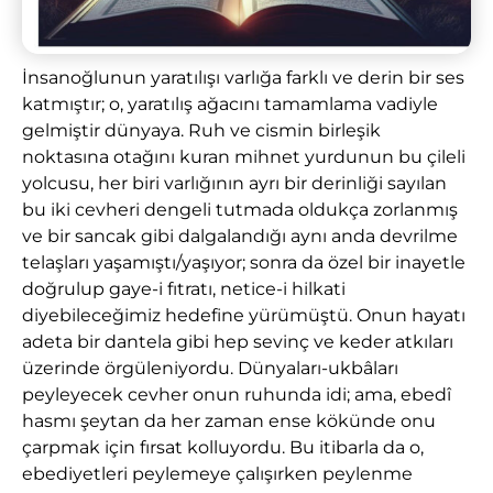
İnsanoğlunun yaratılışı varlığa farklı ve derin bir ses
katmıştır; o, yaratılış ağacını tamamlama vadiyle
gelmiştir dünyaya. Ruh ve cismin birleşik
noktasına otağını kuran mihnet yurdunun bu çileli
yolcusu, her biri varlığının ayrı bir derinliği sayılan
bu iki cevheri dengeli tutmada oldukça zorlanmış
ve bir sancak gibi dalgalandığı aynı anda devrilme
telaşları yaşamıştı/yaşıyor; sonra da özel bir inayetle
doğrulup gaye-i fıtratı, netice-i hilkati
diyebileceğimiz hedefine yürümüştü. Onun hayatı
adeta bir dantela gibi hep sevinç ve keder atkıları
üzerinde örgüleniyordu. Dünyaları-ukbâları
peyleyecek cevher onun ruhunda idi; ama, ebedî
hasmı şeytan da her zaman ense kökünde onu
çarpmak için fırsat kolluyordu. Bu itibarla da o,
ebediyetleri peylemeye çalışırken peylenme