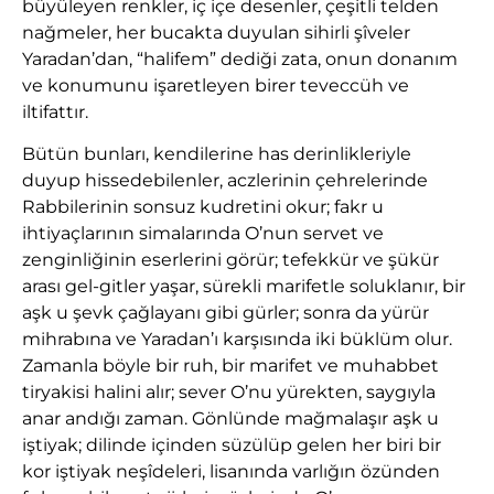
büyüleyen renkler, iç içe desenler, çeşitli telden
nağmeler, her bucakta duyulan sihirli şîveler
Yaradan’dan, “halifem” dediği zata, onun donanım
ve konumunu işaretleyen birer teveccüh ve
iltifattır.
Bütün bunları, kendilerine has derinlikleriyle
duyup hissedebilenler, aczlerinin çehrelerinde
Rabbilerinin sonsuz kudretini okur; fakr u
ihtiyaçlarının simalarında O’nun servet ve
zenginliğinin eserlerini görür; tefekkür ve şükür
arası gel-gitler yaşar, sürekli marifetle soluklanır, bir
aşk u şevk çağlayanı gibi gürler; sonra da yürür
mihrabına ve Yaradan’ı karşısında iki büklüm olur.
Zamanla böyle bir ruh, bir marifet ve muhabbet
tiryakisi halini alır; sever O’nu yürekten, saygıyla
anar andığı zaman. Gönlünde mağmalaşır aşk u
iştiyak; dilinde içinden süzülüp gelen her biri bir
kor iştiyak neşîdeleri, lisanında varlığın özünden