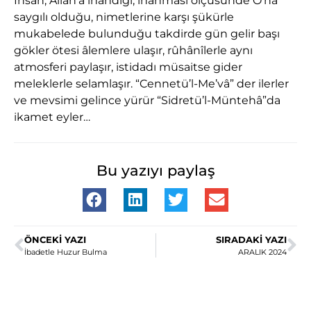
İnsan, Allah’a inandığı, inanması ölçüsünde O’na
saygılı olduğu, nimetlerine karşı şükürle
mukabelede bulunduğu takdirde gün gelir başı
gökler ötesi âlemlere ulaşır, rûhânîlerle aynı
atmosferi paylaşır, istidadı müsaitse gider
meleklerle selamlaşır. “Cennetü’l-Me’vâ” der ilerler
ve mevsimi gelince yürür “Sidretü’l-Müntehâ”da
ikamet eyler…
Bu yazıyı paylaş
ÖNCEKI YAZI
SIRADAKI YAZI
İbadetle Huzur Bulma
ARALIK 2024