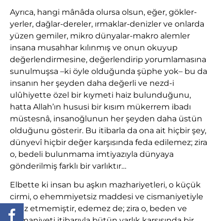
Ayrıca, hangi mânâda olursa olsun, eğer, gökler-
yerler, dağlar-dereler, ırmaklar-denizler ve onlarda
yüzen gemiler, mikro dünyalar-makro alemler
insana musahhar kılınmış ve onun okuyup
değerlendirmesine, değerlendirip yorumlamasına
sunulmuşsa –ki öyle olduğunda şüphe yok– bu da
insanın her şeyden daha değerli ve nezd-i
ulûhiyette özel bir kıymeti haiz bulunduğunu,
hatta Allah’ın hususi bir kısım mükerrem ibadı
müstesnâ, insanoğlunun her şeyden daha üstün
olduğunu gösterir. Bu itibarla da ona ait hiçbir şey,
dünyevî hiçbir değer karşısında feda edilemez; zira
o, bedeli bulunmama imtiyazıyla dünyaya
gönderilmiş farklı bir varlıktır…
Elbette ki insan bu aşkın mazhariyetleri, o küçük
cirmi, o ehemmiyetsiz maddesi ve cismaniyetiyle
ihraz etmemiştir, edemez de; zira o, beden ve
cismaniyeti itibarıyla bütün varlık karşısında bir