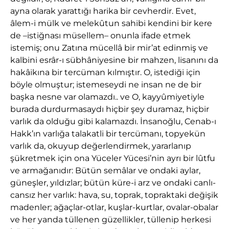
ayna olarak yarattığı harika bir cevherdir. Evet,
âlem-i mülk ve melekûtun sahibi kendini bir kere
de –istiğnası müsellem– onunla ifade etmek
istemiş; onu Zatına mücellâ bir mir’at edinmiş ve
kalbini esrâr-ı sübhâniyesine bir mahzen, lisanını da
hakâikına bir tercüman kılmıştır. O, istediği için
böyle olmuştur; istemeseydi ne insan ne de bir
başka nesne var olamazdı.. ve O, kayyûmiyetiyle
burada durdurmasaydı hiçbir şey duramaz, hiçbir
varlık da olduğu gibi kalamazdı. İnsanoğlu, Cenab-ı
Hakk’ın varlığa talakatli bir tercümanı, topyekün
varlık da, okuyup değerlendirmek, yararlanıp
şükretmek için ona Yüceler Yücesi’nin ayrı bir lûtfu
ve armağanıdır: Bütün semâlar ve ondaki aylar,
güneşler, yıldızlar; bütün küre-i arz ve ondaki canlı-
cansız her varlık: hava, su, toprak, topraktaki değişik
madenler; ağaçlar-otlar, kuşlar-kurtlar, ovalar-obalar
ve her yanda tüllenen güzellikler, tüllenip herkesi