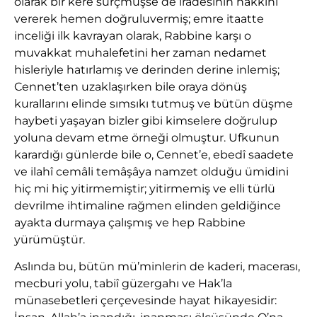
olarak bir kere sürçmüşse de iradesinin hakkını
vererek hemen doğruluvermiş; emre itaatte
inceliği ilk kavrayan olarak, Rabbine karşı o
muvakkat muhalefetini her zaman nedamet
hisleriyle hatırlamış ve derinden derine inlemiş;
Cennet’ten uzaklaşırken bile oraya dönüş
kurallarını elinde sımsıkı tutmuş ve bütün düşme
haybeti yaşayan bizler gibi kimselere doğrulup
yoluna devam etme örneği olmuştur. Ufkunun
karardığı günlerde bile o, Cennet’e, ebedî saadete
ve ilahî cemâli temâşâya namzet olduğu ümidini
hiç mi hiç yitirmemiştir; yitirmemiş ve elli türlü
devrilme ihtimaline rağmen elinden geldiğince
ayakta durmaya çalışmış ve hep Rabbine
yürümüştür.
Aslında bu, bütün mü’minlerin de kaderi, macerası,
mecburi yolu, tabiî güzergahı ve Hak’la
münasebetleri çerçevesinde hayat hikayesidir: