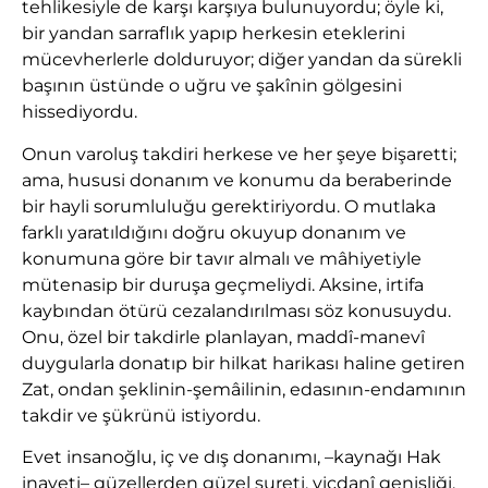
tehlikesiyle de karşı karşıya bulunuyordu; öyle ki,
bir yandan sarraflık yapıp herkesin eteklerini
mücevherlerle dolduruyor; diğer yandan da sürekli
başının üstünde o uğru ve şakînin gölgesini
hissediyordu.
Onun varoluş takdiri herkese ve her şeye bişaretti;
ama, hususi donanım ve konumu da beraberinde
bir hayli sorumluluğu gerektiriyordu. O mutlaka
farklı yaratıldığını doğru okuyup donanım ve
konumuna göre bir tavır almalı ve mâhiyetiyle
mütenasip bir duruşa geçmeliydi. Aksine, irtifa
kaybından ötürü cezalandırılması söz konusuydu.
Onu, özel bir takdirle planlayan, maddî-manevî
duygularla donatıp bir hilkat harikası haline getiren
Zat, ondan şeklinin-şemâilinin, edasının-endamının
takdir ve şükrünü istiyordu.
Evet insanoğlu, iç ve dış donanımı, –kaynağı Hak
inayeti– güzellerden güzel sureti, vicdanî genişliği,