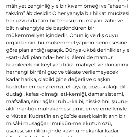
mâhiyet zenginliğiyle bir kıvam örneği ve “ahsen-i
takvîm” âbidesidir: O her yanıyla bir hilkat mucizesi,
her uzvunda tam bir tenasüp nümâyan, zâhir ve
bâtın ahengiyle de başdöndüren bir
mükemmeliyet içindedir. Onun iç ve dış duyu
organlarının, bu mükemmel yapının hendesesine
göre planlandığı apaçık. Dünya-ukbâ derinlikleriyle
–şart-ı âdî planında– her iki âlemi de mamur
kılabilecek bir keyfiyeti hâiz.. mâhiyet ve donanımı
herhangi bir fânî güç ve tâkate verilemeyecek
kadar harika, olabildiğine değerli ve o aşkın
kudretin en bariz remzi.. eli-ayağı, gözü-kulağı, dili-
dudağı, kafası-dimağı, eti-kemiği, damar sistemi,
mafsalları, sinir ağları; ruhu-kalbi, hissi-zihni, şuuru-
aklı, mantığı-muhakemesi, ümitleri ve emelleriyle
o Müteal Kudret’in en güzîde eseri; kainâtların bir
misâl-i musağğarı; mülkün-melekutun özü,
üsaresi, sınırlılığı içinde kevn ü mekanlar kadar