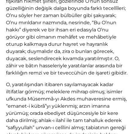
fışkıran hikmet şiirleri, gözlerinde O’nun sonsuz
güzelliğinin değişik dalga boyunda farklı tecellîleri;
O’nu söyler her zaman bülbüller gibi şakıyarak;
O’nu mırıldanır nazmında, nesrinde, “Bu O’nun
hakkı” diyerek ve bir ihsan eri edasıyla O’nu
görüyor gibi olmanın mehâfet ve mehâbetiyle
oturup kalkmaya durur hayret ve hayranlık
duyarak; duymalıdır da, zira o bunları görecek,
duyacak, seslendirecek kıvamda yaratılmıştır. O,
zâhir ve bâtın hasseleriyle yaratılanlar arasında bir
farklılığın remzi ve bir teveccühün de işareti gibidir.
O, yaratılışından itibaren sayılamayacak kadar
iltifatlar görmüş; meleklere mihrap olmuş; isimler
ufkunda Müsemmâ-yı Akdes muhaveresine ermiş,
“emanet-i kübrâ”yı yüklenmiş; arzın imarına
yürümüş; orada ebediyet düşüncesiyle bir kere
daha dirilmiş; ahlak-ı ilahî ile tam tahalluk ederek
“safiyyullah” unvan-ı celîlini almış; tabiatının gereği