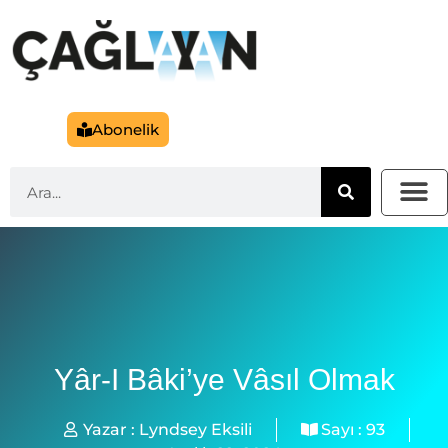
Abonelik
Yâr-I Bâki’ye Vâsıl Olmak
Yazar :
Lyndsey Eksili
Sayı :
93