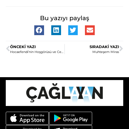
Bu yazıyı paylaş
ÖNCEKI YAZI
SIRADAKI YAZI
Hocaefendi’nin Hoşgörüsü ve Cemaatlere Yaklaşımı
Muhteşem Miras