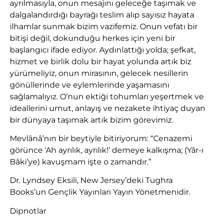
ayrılmasıyla, onun mesajını geleceğe taşımak ve
dalgalandırdığı bayrağı teslim alıp sayısız hayata
ilhamlar sunmak bizim vazifemiz. Onun vefatı bir
bitişi değil, dokunduğu herkes için yeni bir
başlangıcı ifade ediyor. Aydınlattığı yolda; şefkat,
hizmet ve birlik dolu bir hayat yolunda artık biz
yürümeliyiz, onun mirasının, gelecek nesillerin
gönüllerinde ve eylemlerinde yaşamasını
sağlamalıyız. O’nun ektiği tohumları yeşertmek ve
ideallerini umut, anlayış ve nezakete ihtiyaç duyan
bir dünyaya taşımak artık bizim görevimiz.
Mevlânâ’nın bir beytiyle bitiriyorum: “Cenazemi
görünce ‘Ah ayrılık, ayrılık!’ demeye kalkışma; (Yâr-ı
Bâki’ye) kavuşmam işte o zamandır.”
Dr. Lyndsey Eksili, New Jersey’deki Tughra
Books’un Gençlik Yayınları Yayın Yönetmenidir.
Dipnotlar