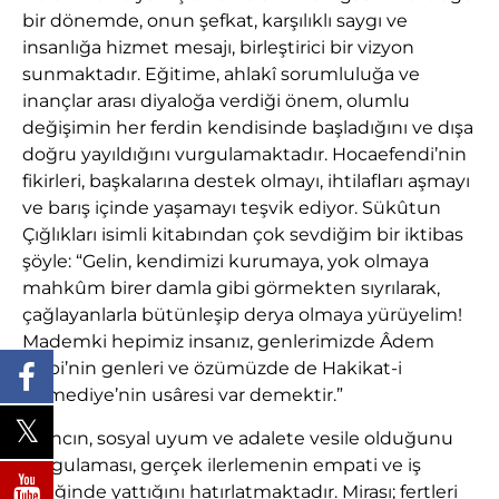
bir dönemde, onun şefkat, karşılıklı saygı ve
insanlığa hizmet mesajı, birleştirici bir vizyon
sunmaktadır. Eğitime, ahlakî sorumluluğa ve
inançlar arası diyaloğa verdiği önem, olumlu
değişimin her ferdin kendisinde başladığını ve dışa
doğru yayıldığını vurgulamaktadır. Hocaefendi’nin
fikirleri, başkalarına destek olmayı, ihtilafları aşmayı
ve barış içinde yaşamayı teşvik ediyor. Sükûtun
Çığlıkları isimli kitabından çok sevdiğim bir iktibas
şöyle: “Gelin, kendimizi kurumaya, yok olmaya
mahkûm birer damla gibi görmekten sıyrılarak,
çağlayanlarla bütünleşip derya olmaya yürüyelim!
Mademki hepimiz insanız, genlerimizde Âdem
Nebi’nin genleri ve özümüzde de Hakikat-i
Ahmediye’nin usâresi var demektir.”
İnancın, sosyal uyum ve adalete vesile olduğunu
vurgulaması, gerçek ilerlemenin empati ve iş
birliğinde yattığını hatırlatmaktadır. Mirası; fertleri