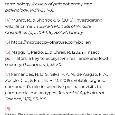
terminology.
Review of palaeobotany and
palynology, 143(1-2), 1-81.
[4]
Munro, R., & Shorrock, G. (2016): Investigating
wildlife crime.
In BSAVA Manual of Wildlife
Casualties (pp. 109-116). BSAVA Library.
[5]
https://microscopyofnature.com/pollen
[6]
Maggi, T., Pardo, L., & Chreil, R. (2024): Insect
pollinators: a key to ecosystem resilience and food
security.
Pollinators
,
1
,
35-50.
[7]
Fernandes, N. D. S., Silva, F. A. N., de Aragão, F. A.,
Zocolo, G. J., & Freitas, B. M. (2019): Volatile organic
compound’s role in selective pollinator visits to
commercial melon types.
Journal of Agricultural
Science, 11(3), 93-108.
[8]
https://la.utexas.edu/users/denbow/labs/palynology.