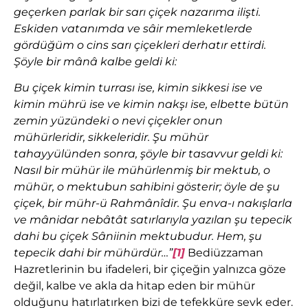
geçerken parlak bir sarı çiçek nazarıma ilişti.
Eskiden vatanımda ve sâir memleketlerde
gördüğüm o cins sarı çiçekleri derhatır ettirdi.
Şöyle bir mânâ kalbe geldi ki:
Bu çiçek kimin turrası ise, kimin sikkesi ise ve
kimin mührü ise ve kimin nakşı ise, elbette bütün
zemin yüzündeki o nevi çiçekler onun
mühürleridir, sikkeleridir. Şu mühür
tahayyülünden sonra, şöyle bir tasavvur geldi ki:
Nasıl bir mühür ile mühürlenmiş bir mektub, o
mühür, o mektubun sahibini gösterir; öyle de şu
çiçek, bir mühr-ü Rahmânîdir. Şu enva-ı nakışlarla
ve mânidar nebâtât satırlarıyla yazılan şu tepecik
dahi bu çiçek Sâniinin mektubudur. Hem, şu
tepecik dahi bir mühürdür…”
[1]
Bediüzzaman
Hazretlerinin bu ifadeleri, bir çiçeğin yalnızca göze
değil, kalbe ve akla da hitap eden bir mühür
olduğunu hatırlatırken bizi de tefekküre sevk eder.