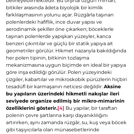
belirleyebilmektedir. Bu orijinal özgün mimarî,
bitkiler arasında âdeta biyolojik bir kimlik
farklılaşmasının yolunu açar. Rüzgârla taşınan
polenlerdeki hafiflik, ince duvar yapısı ve
aerodinamik şekiller öne çıkarken; böceklerle
taşınan polenlerde yapışkan yüzeyler, kanca
benzeri çıkıntılar ve güçlü bir statik yapıya ait
geometriler görülür. Hikmet nazarıyla bakıldığında
her polen tipinin, bitkinin tozlaşma
mekanizmasına uygun biçimde en ideal bir yapıya
göre inşa edildiği görülür. Polen yüzeyindeki
çizgiler, kabartılar ve mikroskobik pürüzlerin hiçbiri
tesadüfî bir karmaşanın neticesi değildir.
Aksine
bu yapıların üzerindeki hikmetli nakışlar ileri
seviyede organize edilmiş bir mikro-mimarinin
özelliklerini gösterir.
[4]
Bu yapılar, bir taraftan
polenin çevre şartlarına karşı dayanıklılığını
artırırken, aynı zamanda rüzgâr, su, kuş veya böcek
gibi taşıyıcılarla olan münasebetlerinde