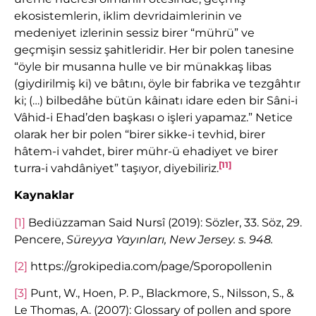
ekosistemlerin, iklim devridaimlerinin ve
medeniyet izlerinin sessiz birer “mührü” ve
geçmişin sessiz şahitleridir. Her bir polen tanesine
“öyle bir musanna hulle ve bir münakkaş libas
(giydirilmiş ki) ve bâtını, öyle bir fabrika ve tezgâhtır
ki; (…) bilbedâhe bütün kâinatı idare eden bir Sâni-i
Vâhid-i Ehad’den başkası o işleri yapamaz.” Netice
olarak her bir polen “birer sikke-i tevhid, birer
hâtem-i vahdet, birer mühr-ü ehadiyet ve birer
[11]
turra-i vahdâniyet” taşıyor, diyebiliriz.
Kaynaklar
[1]
Bediüzzaman Said Nursî (2019): Sözler, 33. Söz, 29.
Pencere,
Süreyya Yayınları, New Jersey. s. 948.
[2]
https://grokipedia.com/page/Sporopollenin
[3]
Punt, W., Hoen, P. P., Blackmore, S., Nilsson, S., &
Le Thomas, A. (2007): Glossary of pollen and spore