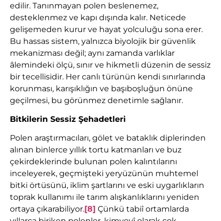
edilir. Tanınmayan polen beslenemez,
desteklenmez ve kapı dışında kalır. Neticede
gelişemeden kurur ve hayat yolculuğu sona erer.
Bu hassas sistem, yalnızca biyolojik bir güvenlik
mekanizması değil; aynı zamanda varlıklar
âlemindeki ölçü, sınır ve hikmetli düzenin de sessiz
bir tecellisidir. Her canlı türünün kendi sınırlarında
korunması, karışıklığın ve başıboşluğun önüne
geçilmesi, bu görünmez denetimle sağlanır.
Bitkilerin Sessiz Şehadetleri
Polen araştırmacıları, gölet ve bataklık diplerinden
alınan binlerce yıllık tortu katmanları ve buz
çekirdeklerinde bulunan polen kalıntılarını
inceleyerek, geçmişteki yeryüzünün muhtemel
bitki örtüsünü, iklim şartlarını ve eski uygarlıkların
toprak kullanımı ile tarım alışkanlıklarını yeniden
ortaya çıkarabiliyor.
[8]
Çünkü tabiî ortamlarda
yıllarca biriken polenler, kimyevî olarak çok