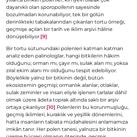
dayanıklı olan
sporopollenin
sayesinde
bozulmadan korunabiliyor; tek bir gölün
derinlikteki tabakalarından çıkarılan tortu örneği,
geçmişe açılan bir tarih ve iklim arşivi hâline
dönüşebiliyor.
[9]
Bir tortu sütunundaki polenleri katman katman
analiz eden palinologlar, hangi bitkilerin hâkim
olduğunu; orman mı, çayır mı, sulak alan mı; yoksa
ziraî ekim alanı mı olduğunu tespit edebiliyor.
Böylelikle yalnız bir bitkinin değil, bütün
ekosistemin geçmişi; ormanlık alanlar, otlaklar,
sulak zeminler ve insan eliyle işlenen tarlalar dâhil
olmak üzere âdeta toprak altında saklı bir arşiv
ortaya çıkarılıyor.
[10]
Polenlerin bu korunmuşluğu,
geçmiş iklimleri, kuraklık ve yeşillik dönemlerini,
hatta insanların tabiata müdahalesini anlamamıza
imkân tanır. Her polen tanesi, yalnızca bir bitkinin
üreme hücresi olmanın ötesinde, geçmiş