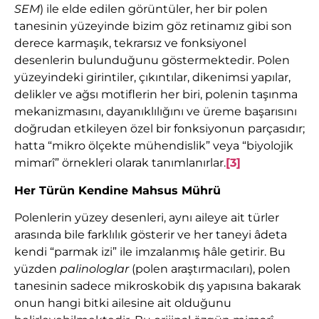
SEM
) ile elde edilen görüntüler, her bir polen
tanesinin yüzeyinde bizim göz retinamız gibi son
derece karmaşık, tekrarsız ve fonksiyonel
desenlerin bulunduğunu göstermektedir. Polen
yüzeyindeki girintiler, çıkıntılar, dikenimsi yapılar,
delikler ve ağsı motiflerin her biri, polenin taşınma
mekanizmasını, dayanıklılığını ve üreme başarısını
doğrudan etkileyen özel bir fonksiyonun parçasıdır;
hatta “mikro ölçekte mühendislik” veya “biyolojik
mimarî” örnekleri olarak tanımlanırlar.
[3]
Her Türün Kendine Mahsus Mührü
Polenlerin yüzey desenleri, aynı aileye ait türler
arasında bile farklılık gösterir ve her taneyi âdeta
kendi “parmak izi” ile imzalanmış hâle getirir. Bu
yüzden
palinologlar
(polen araştırmacıları), polen
tanesinin sadece mikroskobik dış yapısına bakarak
onun hangi bitki ailesine ait olduğunu