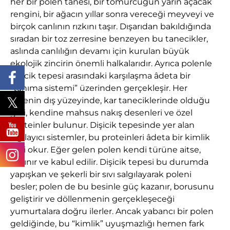
her bir polen tanesi, bir tomurcuğun yarın açacak
rengini, bir ağacın yıllar sonra vereceği meyveyi ve
birçok canlının rızkını taşır. Dışarıdan bakıldığında
sıradan bir toz zerresine benzeyen bu tanecikler,
aslında canlılığın devamı için kurulan büyük
ekolojik zincirin önemli halkalarıdır. Ayrıca polenle
dişicik tepesi arasındaki karşılaşma âdeta bir
“tanıma sistemi” üzerinden gerçekleşir. Her
polenin dış yüzeyinde, kar taneciklerinde olduğu
gibi, kendine mahsus nakış desenleri ve özel
proteinler bulunur. Dişicik tepesinde yer alan
algılayıcı sistemler, bu proteinleri âdeta bir kimlik
gibi okur. Eğer gelen polen kendi türüne aitse,
tanınır ve kabul edilir. Dişicik tepesi bu durumda
yapışkan ve şekerli bir sıvı salgılayarak poleni
besler; polen de bu besinle güç kazanır, borusunu
geliştirir ve döllenmenin gerçekleşeceği
yumurtalara doğru ilerler. Ancak yabancı bir polen
geldiğinde, bu “kimlik” uyuşmazlığı hemen fark