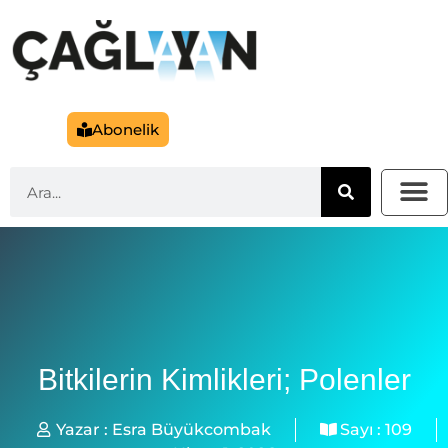
Abonelik
Bitkilerin Kimlikleri; Polenler
Yazar :
Esra Büyükcombak
Sayı :
109