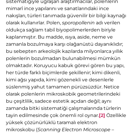
sistematiğiyle uğraşan araştırmacılar, polenlerin
mimarî ince yapılarını ve sanatlarındaki ince
nakışları, türleri tanımada güvenilir bir bilgi kaynağı
olarak kullanırlar. Polen,
sporopollenin
adı verilen
oldukça sağlam tabiî biyopolimerlerden biriyle
kaplanmıştır. Bu madde, ısıya, aside, neme ve
zamanla bozulmaya karşı olağanüstü dayanıklıdır;
bu sebepten arkeolojik kazılarda milyonlarca yıllık
polenlerin bozulmadan bulunabilmesi mümkün
olmaktadır. Koruyucu kabuk görevi gören bu yapı,
her türde farklı biçimlerde şekillenir; kimi dikenli,
kimi ağsı yapıda, kimi gözenekli ve desenlerle
süslenmiş yahut tamamen pürüzsüzdür. Netice
olarak polenlerin mikroskobik geometrilerindeki
bu çeşitlilik, sadece estetik açıdan değil; aynı
zamanda bitki sistematiği çalışmalarında türlerin
tayin edilmesinde çok önemli rol oynar.
[2]
Özellikle
yüksek çözünürlüklü taramalı elektron
mikroskobu (
Scanning Electron Microscope –