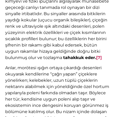
kimyevî ve fizikî ipuçlarını algılayarak münasebete
geçeceği canlıyı tanımada rol oynayan bir dizi
sinyalle irtibatlıdır. Bu sinyaller arasında bitkilerin
yaydığı kokular (uçucu organik bileşikler), çiçeğin
renk ve ultraviyole ışık altındaki desenleri, polen
yüzeyinin elektrik özellikleri ve çiçek kısımlarının
sıcaklık profilleri bulunur; bu özelliklerin her birini
şifrenin bir rakamı gibi kabul edersek, bütün
uygun rakamlar hizaya geldiğinde doğru bitki
bulunmuş olur ve tozlaşma
tahakkuk eder.
[7]
Arılar, morötesi ışığın ortaya çıkardığı desenleri
okuyarak kendilerine “çağrı yapan” çiçeklere
yönelirken; kelebekler, uzun tüplü çiçeklerin
nektarını alabilmek için yöneldiğinde özel hortum
yapılarıyla poleni farkında olmadan taşır. Böylece
her tür, kendisine uygun poleni alıp taşır ve
ekosistemin ince dengesini koruyan görünmez iş
bölümüne katılmış olur. Bu nizam içinde dolaşan