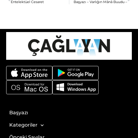
Entelektüel Cesaret
Başyazı – Varlığın Mânâ Buudu –
Başyazı
Kategoriler
Önceki Sayılar