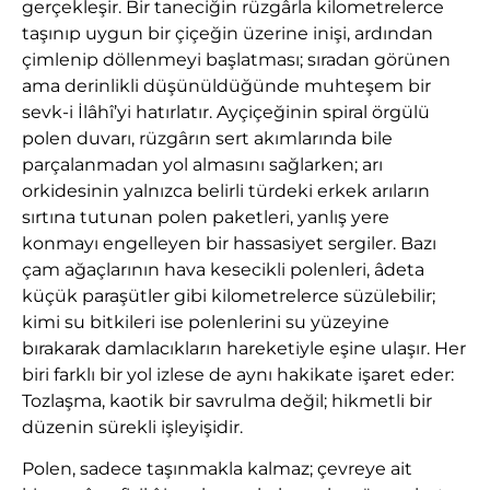
gerçekleşir. Bir taneciğin rüzgârla kilometrelerce
taşınıp uygun bir çiçeğin üzerine inişi, ardından
çimlenip döllenmeyi başlatması; sıradan görünen
ama derinlikli düşünüldüğünde muhteşem bir
sevk-i İlâhî’yi hatırlatır. Ayçiçeğinin spiral örgülü
polen duvarı, rüzgârın sert akımlarında bile
parçalanmadan yol almasını sağlarken; arı
orkidesinin yalnızca belirli türdeki erkek arıların
sırtına tutunan polen paketleri, yanlış yere
konmayı engelleyen bir hassasiyet sergiler. Bazı
çam ağaçlarının hava kesecikli polenleri, âdeta
küçük paraşütler gibi kilometrelerce süzülebilir;
kimi su bitkileri ise polenlerini su yüzeyine
bırakarak damlacıkların hareketiyle eşine ulaşır. Her
biri farklı bir yol izlese de aynı hakikate işaret eder:
Tozlaşma, kaotik bir savrulma değil; hikmetli bir
düzenin sürekli işleyişidir.
Polen, sadece taşınmakla kalmaz; çevreye ait