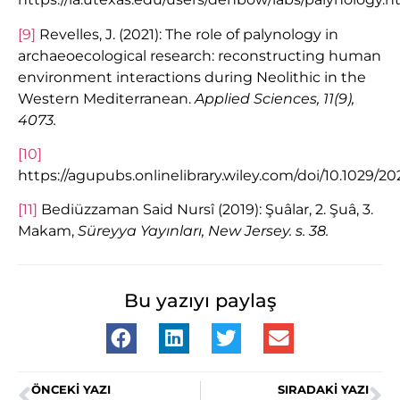
[9]
Revelles, J. (2021): The role of palynology in
archaeoecological research: reconstructing human
environment interactions during Neolithic in the
Western Mediterranean.
Applied Sciences, 11(9),
4073.
[10]
https://agupubs.onlinelibrary.wiley.com/doi/10.1029/2
[11]
Bediüzzaman Said Nursî (2019): Şuâlar, 2. Şuâ, 3.
Makam,
Süreyya Yayınları, New Jersey. s. 38.
Bu yazıyı paylaş
ÖNCEKI YAZI
SIRADAKI YAZI