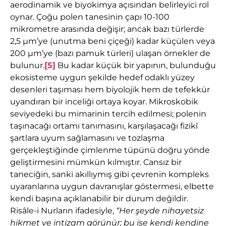
aerodinamik ve biyokimya açısından belirleyici rol
oynar. Çoğu polen tanesinin çapı 10-100
mikrometre arasında değişir; ancak bazı türlerde
2,5 µm’ye (unutma beni çiçeği) kadar küçülen veya
200 µm’ye (bazı pamuk türleri) ulaşan örnekler de
bulunur.
[5]
Bu kadar küçük bir yapının, bulunduğu
ekosisteme uygun şekilde hedef odaklı yüzey
desenleri taşıması hem biyolojik hem de tefekkür
uyandıran bir inceliği ortaya koyar. Mikroskobik
seviyedeki bu mimarinin tercih edilmesi; polenin
taşınacağı ortamı tanımasını, karşılaşacağı fizikî
şartlara uyum sağlamasını ve tozlaşma
gerçekleştiğinde çimlenme tüpünü doğru yönde
geliştirmesini mümkün kılmıştır. Cansız bir
taneciğin, sanki akıllıymış gibi çevrenin kompleks
uyaranlarına uygun davranışlar göstermesi, elbette
kendi başına açıklanabilir bir durum değildir.
Risâle-i Nurların ifadesiyle,
“Her şeyde nihayetsiz
hikmet ve intizam görünür; bu ise kendi kendine