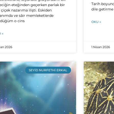
Tarih boyunc
eciğin eteğinden geçerken parlak bir
dile getirme 
ı çiçek nazarıma ilişti. Eskiden
anımda ve sâir memleketlerde
düğüm o cins
OKU »
 »
san 2026
1 Nisan 2026
SEYID NURFETHI ERKAL