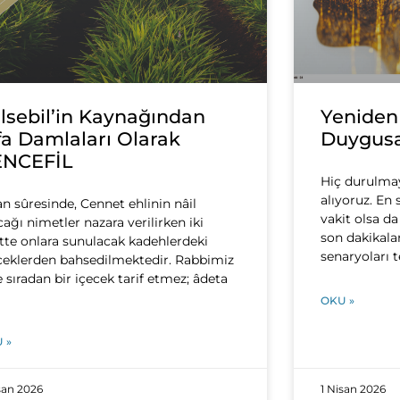
lsebil’in Kaynağından
Yeniden
fa Damlaları Olarak
Duygusa
ENCEFİL
Hiç durulmay
alıyoruz. E
an sûresinde, Cennet ehlinin nâil
vakit olsa d
cağı nimetler nazara verilirken iki
son dakikala
tte onlara sunulacak kadehlerdeki
senaryoları t
ceklerden bahsedilmektedir. Rabbimiz
e sıradan bir içecek tarif etmez; âdeta
OKU »
 »
san 2026
1 Nisan 2026