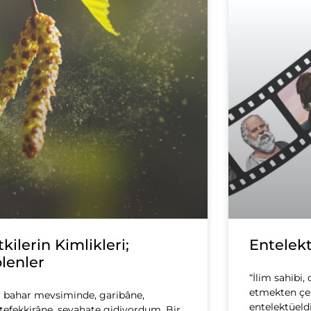
tkilerin Kimlikleri;
Entelek
lenler
“İlim sahibi,
etmekten çek
r bahar mevsiminde, garibâne,
entelektüeldi
efekkirâne, seyahate gidiyordum. Bir