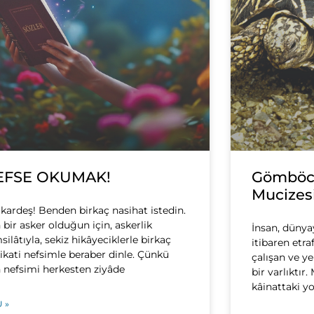
EFSE OKUMAK!
Gömböc:
Mucizes
 kardeş! Benden birkaç nasihat istedin.
 bir asker olduğun için, askerlik
İnsan, dünya
silâtıyla, sekiz hikâyeciklerle birkaç
itibaren etr
ikati nefsimle beraber dinle. Çünkü
çalışan ve y
 nefsimi herkesten ziyâde
bir varlıktır. 
kâinattaki y
 »