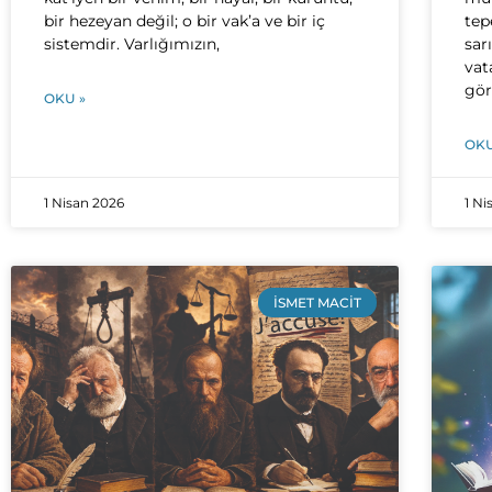
bir hezeyan değil; o bir vak’a ve bir iç
tep
sistemdir. Varlığımızın,
sar
vat
gör
OKU »
OKU
1 Nisan 2026
1 Ni
İSMET MACIT