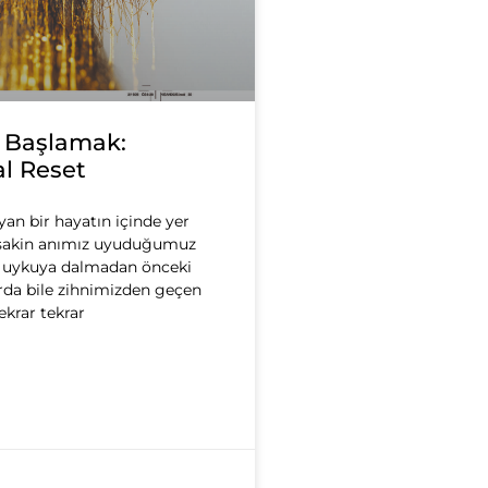
 Başlamak:
l Reset
an bir hayatın içinde yer
n sakin anımız uyuduğumuz
a uykuya dalmadan önceki
rda bile zihnimizden geçen
ekrar tekrar