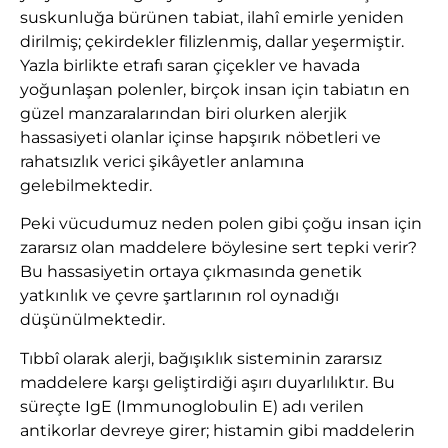
suskunluğa bürünen tabiat, ilahî emirle yeniden
dirilmiş; çekirdekler filizlenmiş, dallar yeşermiştir.
Yazla birlikte etrafı saran çiçekler ve havada
yoğunlaşan polenler, birçok insan için tabiatın en
güzel manzaralarından biri olurken alerjik
hassasiyeti olanlar içinse hapşırık nöbetleri ve
rahatsızlık verici şikâyetler anlamına
gelebilmektedir.
Peki vücudumuz neden polen gibi çoğu insan için
zararsız olan maddelere böylesine sert tepki verir?
Bu hassasiyetin ortaya çıkmasında genetik
yatkınlık ve çevre şartlarının rol oynadığı
düşünülmektedir.
Tıbbî olarak alerji, bağışıklık sisteminin zararsız
maddelere karşı geliştirdiği aşırı duyarlılıktır. Bu
süreçte IgE (Immunoglobulin E) adı verilen
antikorlar devreye girer; histamin gibi maddelerin