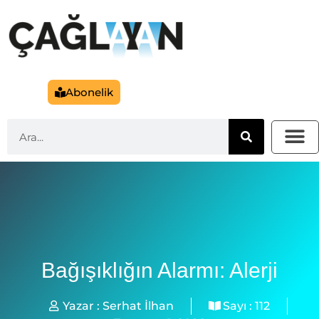
Abonelik
Bağışıklığın Alarmı: Alerji
Yazar :
Serhat İlhan
Sayı :
112