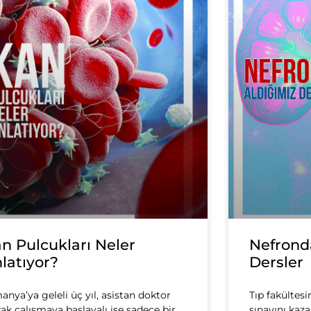
n Pulcukları Neler
Nefrond
latıyor?
Dersler
anya’ya geleli üç yıl, asistan doktor
Tıp fakültesi
rak çalışmaya başlayalı ise sadece bir
sınavını kaz