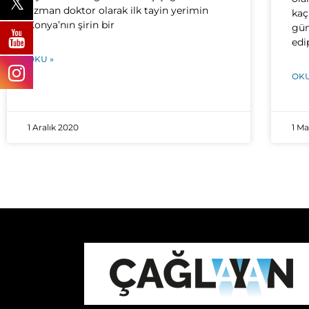
uzman doktor olarak ilk tayin yerimin
kaç
Konya’nın şirin bir
gün
edi
OKU »
OKU
1 Aralık 2020
1 Ma