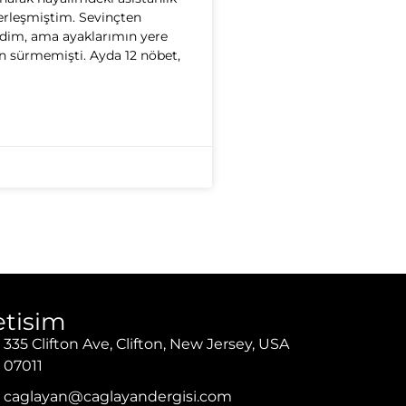
rleşmiştim. Sevinçten
dim, ama ayaklarımın yere
 sürmemişti. Ayda 12 nöbet,
letisim
335 Clifton Ave, Clifton, New Jersey, USA
07011
caglayan@caglayandergisi.com