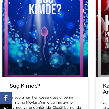
Suç Kimde?
Ka
An
Anadolu’nun her köşesi güzeldi benim
için, ama Mevlana’nın diyarının ayrı bir
Alm
kıymeti vardı gönlümde. Çiçeği burnunda
ola