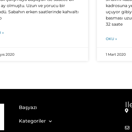
 ay olmuştu. Uzun ve yorucu bir
kadrosuna ye
dü. Sabahın erken saatlerinde kahvaltı
uçuyor gibiy
p
basması uzun
32 saate
 »
OKU »
yıs 2020
1 Mart 2020
I
Başyazı
Kategoriler