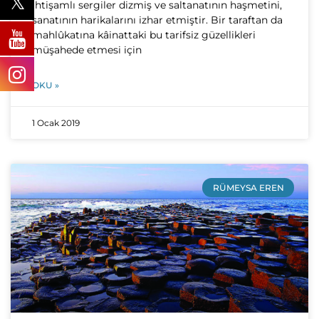
ihtişamlı sergiler dizmiş ve saltanatının haşmetini,
sanatının harikalarını izhar etmiştir. Bir taraftan da
mahlûkatına kâinattaki bu tarifsiz güzellikleri
müşahede etmesi için
OKU »
1 Ocak 2019
RÜMEYSA EREN