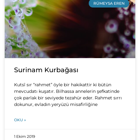
RÜMEYSA EREN
Surinam Kurbağası
Kutsî sır “rahmet” öyle bir hakikattir ki bütün
mevcudatı kuşatır. Bilhassa annelerin şefkatinde
çok parlak bir seviyede tezahür eder. Rahmet sırrı
dokunur, evladın yeryüzü misafirliğine
OKU »
1 Ekim 2019