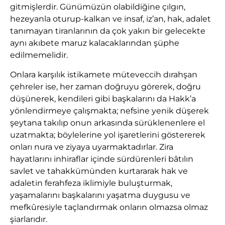
gitmişlerdir. Günümüzün olabildiğine çılgın,
hezeyanla oturup-kalkan ve insaf, iz’an, hak, adalet
tanımayan tiranlarının da çok yakın bir gelecekte
aynı akıbete maruz kalacaklarından şüphe
edilmemelidir.
Onlara karşılık istikamete müteveccih dırahşan
çehreler ise, her zaman doğruyu görerek, doğru
düşünerek, kendileri gibi başkalarını da Hakk’a
yönlendirmeye çalışmakta; nefsine yenik düşerek
şeytana takılıp onun arkasında sürüklenenlere el
uzatmakta; böylelerine yol işaretlerini göstererek
onları nura ve ziyaya uyarmaktadırlar. Zira
hayatlarını inhiraflar içinde sürdürenleri bâtılın
savlet ve tahakkümünden kurtararak hak ve
adaletin ferahfeza iklimiyle buluşturmak,
yaşamalarını başkalarını yaşatma duygusu ve
mefkûresiyle taçlandırmak onların olmazsa olmaz
şiarlarıdır.