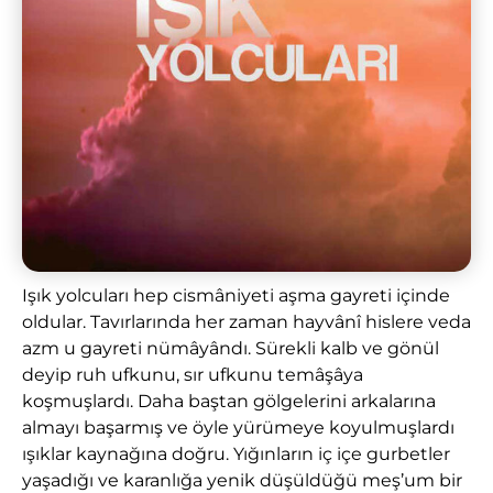
Işık yolcuları hep cismâniyeti aşma gayreti içinde
oldular. Tavırlarında her zaman hayvânî hislere veda
azm u gayreti nümâyândı. Sürekli kalb ve gönül
deyip ruh ufkunu, sır ufkunu temâşâya
koşmuşlardı. Daha baştan gölgelerini arkalarına
almayı başarmış ve öyle yürümeye koyulmuşlardı
ışıklar kaynağına doğru. Yığınların iç içe gurbetler
yaşadığı ve karanlığa yenik düşüldüğü meş’um bir