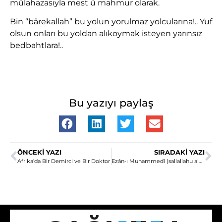
mülahazasıyla mest ü mahmur olarak.
Bin “bârekallah” bu yolun yorulmaz yolcularına!.. Yuf
olsun onları bu yoldan alıkoymak isteyen yarınsız
bedbahtlara!..
Bu yazıyı paylaş
ÖNCEKI YAZI
SIRADAKI YAZI
Afrika’da Bir Demirci ve Bir Doktor
Ezân-ı Muhammedî (sallallahu aleyhi ve sellem)