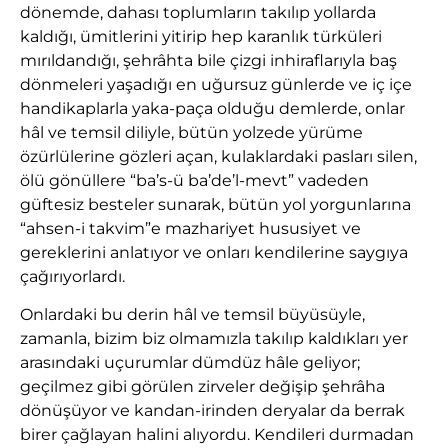
dönemde, dahası toplumların takılıp yollarda
kaldığı, ümitlerini yitirip hep karanlık türküleri
mırıldandığı, şehrâhta bile çizgi inhiraflarıyla baş
dönmeleri yaşadığı en uğursuz günlerde ve iç içe
handikaplarla yaka-paça olduğu demlerde, onlar
hâl ve temsil diliyle, bütün yolzede yürüme
özürlülerine gözleri açan, kulaklardaki pasları silen,
ölü gönüllere “ba’s-ü ba’de’l-mevt” vadeden
güftesiz besteler sunarak, bütün yol yorgunlarına
“ahsen-i takvim”e mazhariyet hususiyet ve
gereklerini anlatıyor ve onları kendilerine saygıya
çağırıyorlardı.
Onlardaki bu derin hâl ve temsil büyüsüyle,
zamanla, bizim biz olmamızla takılıp kaldıkları yer
arasındaki uçurumlar dümdüz hâle geliyor;
geçilmez gibi görülen zirveler değişip şehrâha
dönüşüyor ve kandan-irinden deryalar da berrak
birer çağlayan halini alıyordu. Kendileri durmadan