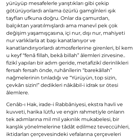
yürüyüp mesafelerle yarıştıkları gibi çekip
götürüyorlardı anlama özürlü gamgînleri ışık
tayfları ufkuna doğru. Onlar da çamurdan,
balçıktan yaratılmışlardı ama manevî pek çok
değişim yaşamışçasına, içi nur, dışı nur, mahiyeti
nur varlıklarla at başı kanatlanıyor ve
kanatlandırıyorlardı atmosferlerine girenleri, bî kem
u keyf “fenâ fillah, bekâ billah” âlemleri zirvesine..
fizikî yapıları bir adım geride, metafizikî derinlikleri
fersah fersah önde, ruhânîlerin “barekâllah”
nağmelerinin tınladığı ve “Yürüyün, top sizin,
çevkân sizin!” dedikleri nâkâbil-i idrak sır ötesi
âlemlere.
Cenâb-ı Hak, irade-i Rabbâniyesi, ekstra havli ve
kuvveti, harika lütfu ve engin rahmetiyle onların
tek adımlarına mil mil yakınlık mukabelesi, bir
karışlık yönelmelerine tâdât edilmez teveccühleri,
iktidarları çerçevesindeki vefalarına çerçeveleri