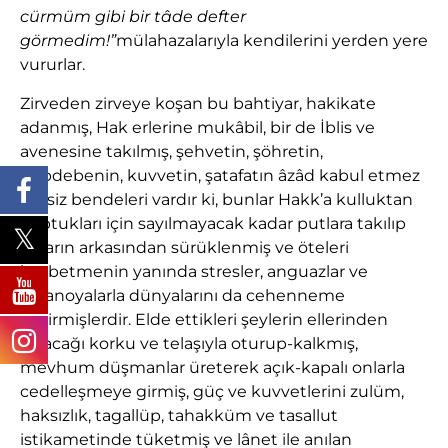
cürmüm gibi bir tâde defter
görmedim!”
mülahazalarıyla kendilerini yerden yere
vururlar.
Zirveden zirveye koşan bu bahtiyar, hakikate
adanmış, Hak erlerine mukâbil, bir de İblis ve
avenesine takılmış, şehvetin, şöhretin,
debdebenin, kuvvetin, şatafatın âzâd kabul etmez
tali’siz bendeleri vardır ki, bunlar Hakk’a kulluktan
koptukları için sayılmayacak kadar putlara takılıp
onların arkasından sürüklenmiş ve öteleri
kaybetmenin yanında stresler, anguazlar ve
paranoyalarla dünyalarını da cehenneme
çevirmişlerdir. Elde ettikleri şeylerin ellerinden
çıkacağı korku ve telaşıyla oturup-kalkmış,
mevhum düşmanlar üreterek açık-kapalı onlarla
cedelleşmeye girmiş, güç ve kuvvetlerini zulüm,
haksızlık, tagallüp, tahakküm ve tasallut
istikametinde tüketmiş ve lânet ile anılan