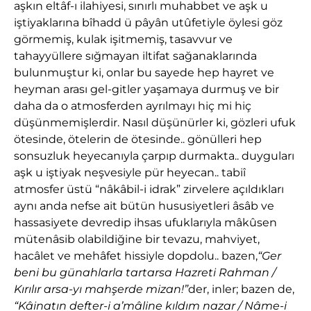
aşkın eltâf-ı ilahiyesi, sınırlı muhabbet ve aşk u
iştiyaklarına bîhadd ü pâyân utûfetiyle öylesi göz
görmemiş, kulak işitmemiş, tasavvur ve
tahayyüllere sığmayan iltifat sağanaklarında
bulunmuştur ki, onlar bu sayede hep hayret ve
heyman arası gel-gitler yaşamaya durmuş ve bir
daha da o atmosferden ayrılmayı hiç mi hiç
düşünmemişlerdir. Nasıl düşünürler ki, gözleri ufuk
ötesinde, ötelerin de ötesinde.. gönülleri hep
sonsuzluk heyecanıyla çarpıp durmakta.. duyguları
aşk u iştiyak neşvesiyle pür heyecan.. tabiî
atmosfer üstü “nâkâbil-i idrak” zirvelere açıldıkları
aynı anda nefse ait bütün hususiyetleri âsâb ve
hassasiyete devredip ihsas ufuklarıyla mâkûsen
mütenâsib olabildiğine bir tevazu, mahviyet,
hacâlet ve mehâfet hissiyle dopdolu.. bazen,
“Ger
beni bu günahlarla tartarsa Hazreti Rahman /
Kırılır arsa-yı mahşerde mizan!”
der, inler; bazen de,
“Kâinatın defter-i a’mâline kıldım nazar / Nâme-i