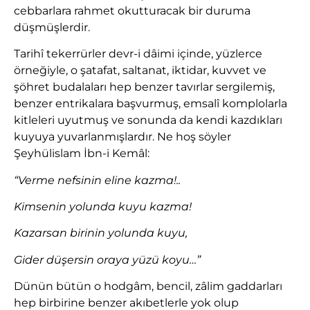
cebbarlara rahmet okutturacak bir duruma
düşmüşlerdir.
Tarihî tekerrürler devr-i dâimi içinde, yüzlerce
örneğiyle, o şatafat, saltanat, iktidar, kuvvet ve
şöhret budalaları hep benzer tavırlar sergilemiş,
benzer entrikalara başvurmuş, emsalî komplolarla
kitleleri uyutmuş ve sonunda da kendi kazdıkları
kuyuya yuvarlanmışlardır. Ne hoş söyler
Şeyhülislam İbn-i Kemâl:
“Verme nefsinin eline kazma!..
Kimsenin yolunda kuyu kazma!
Kazarsan birinin yolunda kuyu,
Gider düşersin oraya yüzü koyu…”
Dünün bütün o hodgâm, bencil, zâlim gaddarları
hep birbirine benzer akıbetlerle yok olup