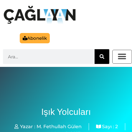
Abonelik
Işık Yolcuları
Yazar :
M. Fethullah Gülen
Sayı :
2