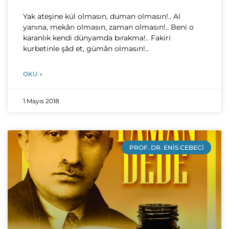
Yak ateşine kül olmasın, duman olmasın!.. Al
yanına, mekân olmasın, zaman olmasın!.. Beni o
karanlık kendi dünyamda bırakma!.. Fakiri
kurbetinle şâd et, gümân olmasın!..
OKU »
1 Mayıs 2018
PROF. DR. ENIS CEBECI