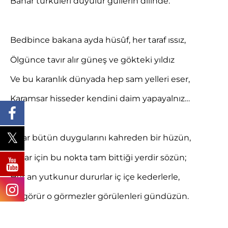
Bahar türküleri duyulur güllerin dilinde.
Bedbince bakana ayda hüsûf, her taraf ıssız,
Ölgünce tavır alır güneş ve gökteki yıldız
Ve bu karanlık dünyada hep sam yelleri eser,
Karamsar hisseder kendini daim yapayalnız…
Sarar bütün duygularını kahreden bir hüzün,
Onlar için bu nokta tam bittiği yerdir sözün;
Her an yutkunur dururlar iç içe kederlerle,
Ve görür o görmezler görülenleri gündüzün.