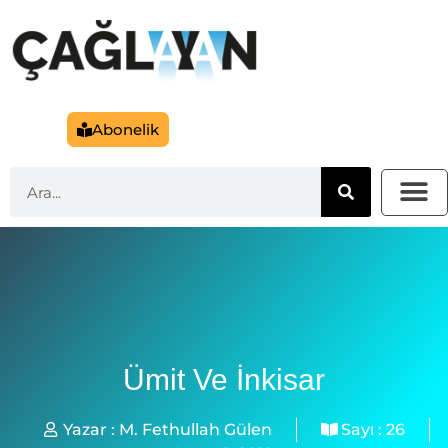
Abonelik
Ümit Ve İnkisar
Yazar :
M. Fethullah Gülen
Sayı :
26