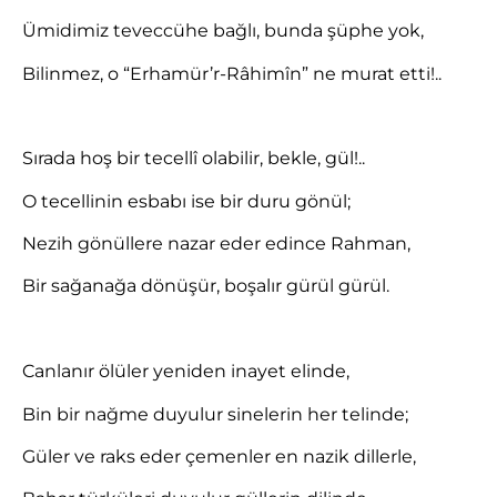
Ümidimiz teveccühe bağlı, bunda şüphe yok,
Bilinmez, o “Erhamür’r-Râhimîn” ne murat etti!..
Sırada hoş bir tecellî olabilir, bekle, gül!..
O tecellinin esbabı ise bir duru gönül;
Nezih gönüllere nazar eder edince Rahman,
Bir sağanağa dönüşür, boşalır gürül gürül.
Canlanır ölüler yeniden inayet elinde,
Bin bir nağme duyulur sinelerin her telinde;
Güler ve raks eder çemenler en nazik dillerle,