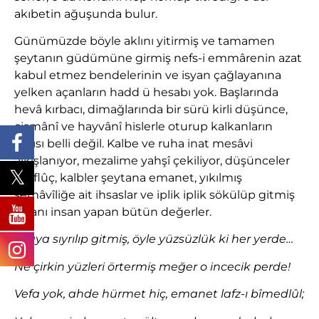
akıbetin ağuşunda bulur.
Günümüzde böyle aklını yitirmiş ve tamamen
şeytanın güdümüne girmiş nefs-i emmârenin azat
kabul etmez bendelerinin ve isyan çağlayanına
yelken açanların hadd ü hesabı yok. Başlarında
hevâ kırbacı, dimağlarında bir sürü kirli düşünce,
cismânî ve hayvânî hislerle oturup kalkanların
sayısı belli değil. Kalbe ve ruha inat mesâvi
alkışlanıyor, mezalime yahşî çekiliyor, düşünceler
meflûç, kalbler şeytana emanet, yıkılmış
semâvîliğe ait ihsaslar ve iplik iplik sökülüp gitmiş
insanı insan yapan bütün değerler.
“Haya sıyrılıp gitmiş, öyle yüzsüzlük ki her yerde…
Ne çirkin yüzleri örtermiş meğer o incecik perde!
Vefa yok, ahde hürmet hiç, emanet lafz-ı bîmedlûl;