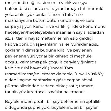
meşhur dimağlar.. kimsenin varlık ve eşya
hakkındaki esrar ve manayı anlamaya tahammülü
yok.. binler-yüz binler “ahsen-i takvîm”e
mazhariyetini bütün bütün unutmuş ve sere
serpe yaşıyor.. kendini ve varlık içindeki konumunu
heceleyen/heceleyebilen insanların sayısı azlardan
az.. sırtlarını hayat meltemlerinin esip geldiği
kapıya dönüp yaşayanların halleri yürekler acısı..
çoklarının dimağı bugüne kilitli ve peylenen
peylenene yürüyorlar bir kahredici meçhule
doğru.. kalmamış pek çoğu itibarıyla yığınlarda
kalbî ve ruhî hayat düşüncesi. Tam
resmedilmese/edilemese de tablo, “urve-i vüskâ”yı
elden kaçıran bahtsızların göze çarpan ahval-i
pürmelallerinden sadece birkaç satır; tamamı,
tarihin yüz kızartacak sayfalarına emanet…
Böylelerinden pozitif bir şey beklemenin aptallık
olduğunda şüphe yok.. böylelerinden bir şeyler