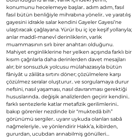
konumunu hecelemeye başlar.. adım adım, fasıl
fasıl bütün benliğiyle mihrabına yönelir.. ve yaratılış
gayesini idrakle salar kendini Gayeler Gayesi’ne
ulaştıracak çağlayana. Yürür bu iç içe keşif yollarıyla;
anlar maddî-manevî derinliklerin, varlık
muammasının sırlı birer anahtarı olduğunu.
Mahiyet enginliklerine her yelken açışında farklı bir
kısım çağrılarla daha derinlerden davet mesajları
alır; bir sonsuzluk yolcusu mülahazasıyla bütün
fâniyât u zâilâta sırtını döner; çözülmelere karşı
çözülmez seralar oluşturur.. ve sorgulamaya durur
nefsini, nasıl yaşaması, nasıl davranması gerektiği
hususlarında.. değişik analizlerden geçirir kendini..
farklı sentezlerle katlar metafizik gerilimlerini..
bakıp görenler nezdinde bir “muktedâ bih”
görünümü sergiler.. uyarır uykuda olanları sabâ
nağmeleriyle.. ve yönlendirir Hakk’a, kibirden,
gururdan, ucubdan arınabilmiş gönülleri…