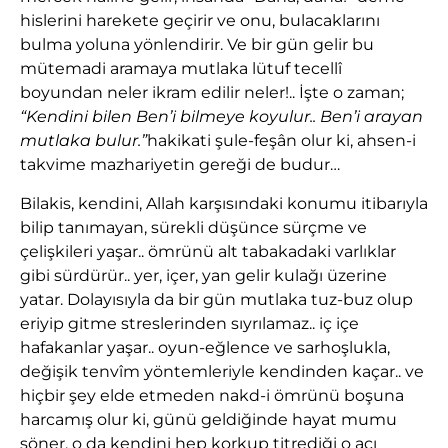
hislerini harekete geçirir ve onu, bulacaklarını
bulma yoluna yönlendirir. Ve bir gün gelir bu
mütemadi aramaya mutlaka lütuf tecellî
boyundan neler ikram edilir neler!.. İşte o zaman;
“Kendini bilen Ben’i bilmeye koyulur.. Ben’i arayan
mutlaka bulur.”
hakikati şule-feşân olur ki, ahsen-i
takvime mazhariyetin gereği de budur…
Bilakis, kendini, Allah karşısındaki konumu itibarıyla
bilip tanımayan, sürekli düşünce sürçme ve
çelişkileri yaşar.. ömrünü alt tabakadaki varlıklar
gibi sürdürür.. yer, içer, yan gelir kulağı üzerine
yatar. Dolayısıyla da bir gün mutlaka tuz-buz olup
eriyip gitme streslerinden sıyrılamaz.. iç içe
hafakanlar yaşar.. oyun-eğlence ve sarhoşlukla,
değişik tenvîm yöntemleriyle kendinden kaçar.. ve
hiçbir şey elde etmeden nakd-i ömrünü boşuna
harcamış olur ki, günü geldiğinde hayat mumu
söner, o da kendini hep korkup titrediği o acı