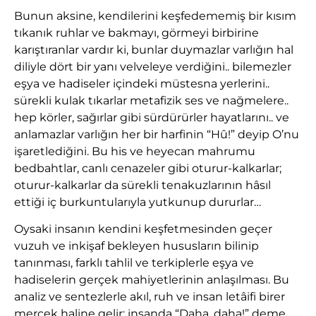
Bunun aksine, kendilerini keşfedememiş bir kısım
tıkanık ruhlar ve bakmayı, görmeyi birbirine
karıştıranlar vardır ki, bunlar duymazlar varlığın hal
diliyle dört bir yanı velveleye verdiğini.. bilemezler
eşya ve hadiseler içindeki müstesna yerlerini..
sürekli kulak tıkarlar metafizik ses ve nağmelere..
hep körler, sağırlar gibi sürdürürler hayatlarını.. ve
anlamazlar varlığın her bir harfinin “Hû!” deyip O’nu
işaretlediğini. Bu his ve heyecan mahrumu
bedbahtlar, canlı cenazeler gibi oturur-kalkarlar;
oturur-kalkarlar da sürekli tenakuzlarının hâsıl
ettiği iç burkuntularıyla yutkunup dururlar…
Oysaki insanın kendini keşfetmesinden geçer
vuzuh ve inkişaf bekleyen hususların bilinip
tanınması, farklı tahlil ve terkiplerle eşya ve
hadiselerin gerçek mahiyetlerinin anlaşılması. Bu
analiz ve sentezlerle akıl, ruh ve insan letâifi birer
mercek haline gelir; insanda “Daha, daha!” deme