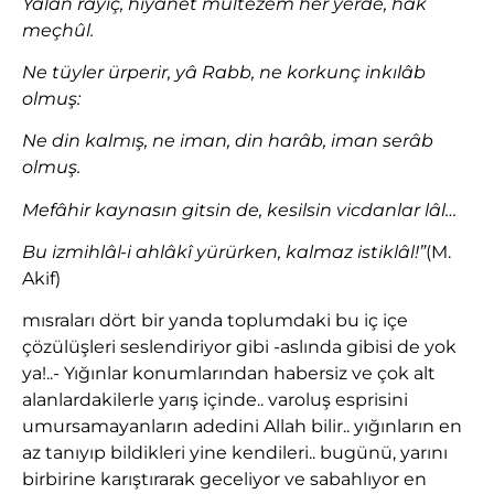
Yalan rayiç, hıyanet mültezem her yerde, hak
meçhûl.
Ne tüyler ürperir, yâ Rabb, ne korkunç inkılâb
olmuş:
Ne din kalmış, ne iman, din harâb, iman serâb
olmuş.
Mefâhir kaynasın gitsin de, kesilsin vicdanlar lâl…
Bu izmihlâl-i ahlâkî yürürken, kalmaz istiklâl!”
(M.
Akif)
mısraları dört bir yanda toplumdaki bu iç içe
çözülüşleri seslendiriyor gibi -aslında gibisi de yok
ya!..- Yığınlar konumlarından habersiz ve çok alt
alanlardakilerle yarış içinde.. varoluş esprisini
umursamayanların adedini Allah bilir.. yığınların en
az tanıyıp bildikleri yine kendileri.. bugünü, yarını
birbirine karıştırarak geceliyor ve sabahlıyor en