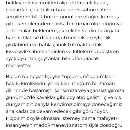
bekleyenlerse ümitleri alıp götürecek kadar,
çoklardan çok.. hak urbası içinde sahne sahne
sergilenen bâtıl, bütün gönüllere otağını kurmuş
gibi.. kendilerinden hakka tercüman olup doğruyu
anlatmaları beklenen şeklî elitler ve din bezirgânı
ham ruhlar ise dillerini yutmuş dilsiz şeytanlık
girdabında ve bâtıla çanak tutmakta.. hak
kisvesiyle sahnelendirilen ve kitleleri sürüleştiren
ayak oyunları, şeytanları bile utandıracak
mahiyette.
Bütün bu negatif şeyler toplumun/toplumların
hakiki kimliklerini yitirdikleri meş’ûm bir zaman
diliminde başlamıştı; şansımıza veya şanssızlığımıza
günümüzde kavaklar gibi boy atıp gelişti. İç ve dış
dünyamız itibarıyla kendimiz olmaya döneceğimiz
âna kadar da devam edecek gibi görünüyor.
Hiçbirimiz öyle olmasını istemeyiz ama mahiyet-i
insaniyenin maddî-manevi anatomisiyle dosdoğru