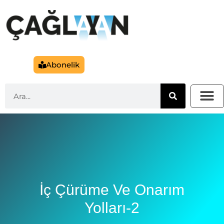
Abonelik
İç Çürüme Ve Onarım
Yolları-2