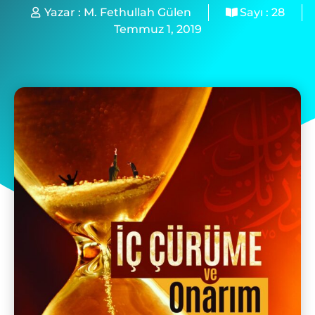
Yazar :
M. Fethullah Gülen
Sayı :
28
Temmuz 1, 2019