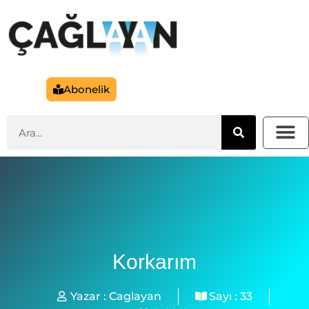
Abonelik
Korkarım
Yazar :
Caglayan
Sayı :
33