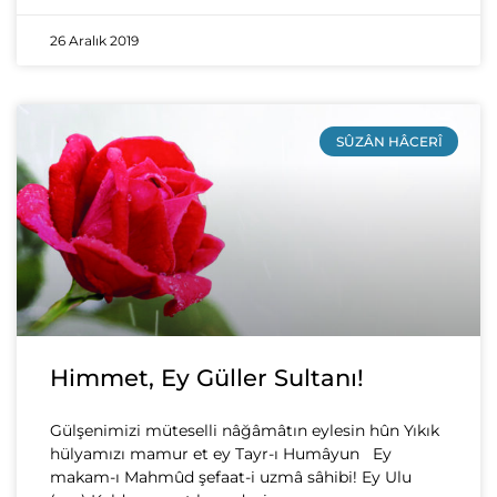
26 Aralık 2019
SÛZÂN HÂCERÎ
Himmet, Ey Güller Sultanı!
Gülşenimizi müteselli nâğâmâtın eylesin hûn Yıkık
hülyamızı mamur et ey Tayr-ı Humâyun Ey
makam-ı Mahmûd şefaat-i uzmâ sâhibi! Ey Ulu