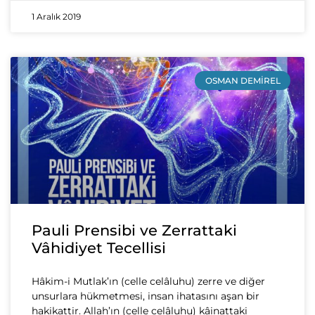
1 Aralık 2019
OSMAN DEMIREL
Pauli Prensibi ve Zerrattaki
Vâhidiyet Tecellisi
Hâkim-i Mutlak’ın (celle celâluhu) zerre ve diğer
unsurlara hükmetmesi, insan ihatasını aşan bir
hakikattir. Allah’ın (celle celâluhu) kâinattaki