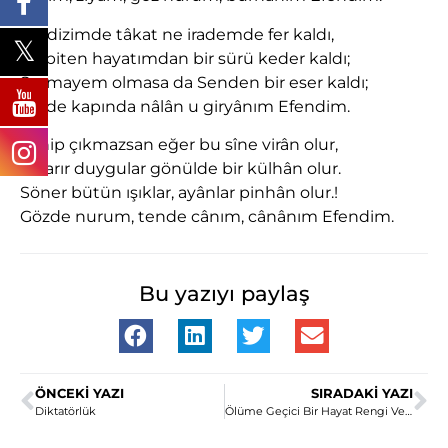
Ne dizimde tâkat ne irademde fer kaldı,
Şu biten hayatımdan bir sürü keder kaldı;
Sermayem olmasa da Senden bir eser kaldı;
Bir de kapında nâlân u giryânım Efendim.
Sahip çıkmazsan eğer bu sîne virân olur,
Kararır duygular gönülde bir külhân olur.
Söner bütün ışıklar, ayânlar pinhân olur.!
Gözde nurum, tende cânım, cânânım Efendim.
Bu yazıyı paylaş
ÖNCEKI YAZI
SIRADAKI YAZI
Diktatörlük
Ölüme Geçici Bir Hayat Rengi Vermek