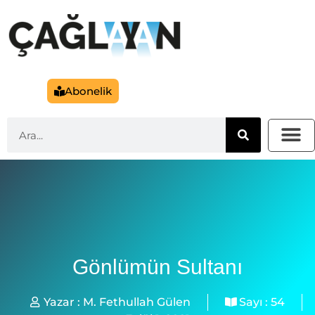
Abonelik
Gönlümün Sultanı
Yazar :
M. Fethullah Gülen
Sayı :
54