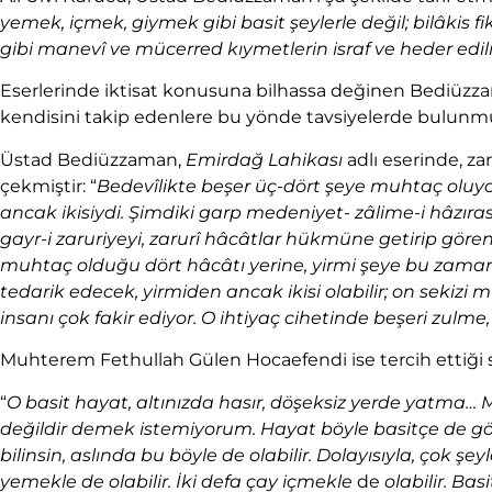
yemek, içmek, giymek gibi basit şeylerle değil; bilâkis fiki
gibi manevî ve mücerred kıymetlerin israf ve heder edil
Eserlerinde iktisat konusuna bilhassa değinen Bediüzzama
kendisini takip edenlere bu yönde tavsiyelerde bulunm
Üstad Bediüzzaman,
Emirdağ Lahikası
adlı eserinde, za
çekmiştir: “
Bedevîlikte beşer üç-dört şeye muhtaç oluyo
ancak ikisiydi. Şimdiki garp medeniyet-
zâlime-i hâzıras
gayr-i zaruriyeyi, zarurî hâcâtlar hükmüne getirip gören
muhtaç olduğu dört hâcâtı yerine, yirmi şeye bu zaman
tedarik edecek, yirmiden ancak ikisi olabilir; on seki
insanı çok fakir ediyor. O ihtiyaç cihetinde beşeri zu
Muhterem Fethullah Gülen Hocaefendi ise tercih ettiği s
“
O basit hayat, altınızda hasır, döşeksiz yerde yatma
değildir demek istemiyorum. Hayat böyle basitçe de götür
bilinsin, aslında bu böyle de olabilir. Dolayısıyla, çok şe
yemekle de olabilir. İki defa çay içmekle
de
olabilir. Ba