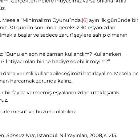
delim. Gerçekten nelere ihtiyacımız varsa onlarla iktifa
üz.
r. Mesela “Minimalizm Oyunu”nda,
[6]
ayın ilk gününde bi
iniz. 30 günün sonunda, gereksiz 30 eşyanızdan
lmakla başlar ve sadece zarurî şeylere sahip olmanın
liriz: “Bunu en son ne zaman kullandım? Kullanırken
 İhtiyacı olan birine hediye edebilir miyim?”
daha verimli kullanabileceğimizi hatırlayalım. Mesela n
aman harcamak zorunda kalırız.
r bir fayda vermemiş eşyalarımızdan uzaklaşarak
ruz.
ürle mesut ve huzurlu olabiliriz.
en,
Sonsuz Nur
, İstanbul: Nil Yayınları, 2008, s. 215.