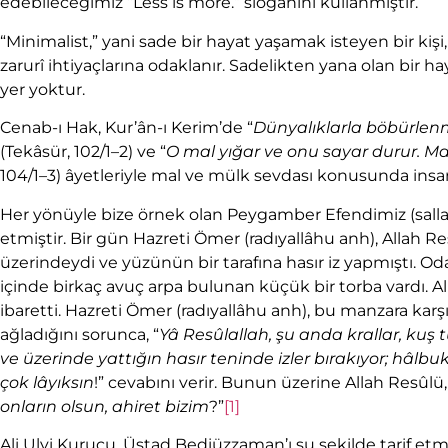
edebileceğimiz “Less is more.” sloganını kullanmıştır.
“Minimalist,” yani sade bir hayat yaşamak isteyen bir kiş
zarurî ihtiyaçlarına odaklanır. Sadelikten yana olan bir 
yer yoktur.
Cenab-ı Hak, Kur’ân-ı Kerim’de “
Dünyalıklarla böbürlenme
(Tekâsür, 102/1–2) ve “
O mal yığar ve onu sayar durur. Mal
104/1–3) âyetleriyle mal ve mülk sevdası konusunda insanl
Her yönüyle bize örnek olan Peygamber Efendimiz (sallallâ
etmiştir. Bir gün Hazreti Ömer (radıyallâhu anh), Allah R
üzerindeydi ve yüzünün bir tarafına hasır iz yapmıştı. Oda
içinde birkaç avuç arpa bulunan küçük bir torba vardı.
ibaretti. Hazreti Ömer (radıyallâhu anh), bu manzara karşı
ağladığını sorunca, “
Yâ Resûlallah, şu anda krallar, kuş
ve üzerinde yattığın hasır teninde izler bırakıyor; hâl
çok lâyıksın
!” cevabını verir. Bunun üzerine Allah Resûlü, 
onların olsun, ahiret bizim
?”
[1]
Ali Ulvi Kurucu, Üstad Bediüzzaman’ı şu şekilde tarif etm