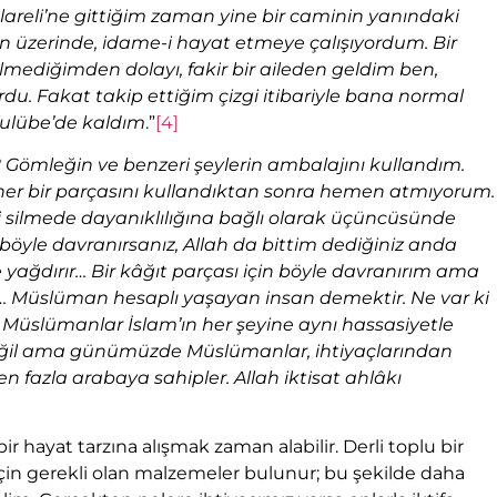
areli’ne gittiğim zaman yine bir caminin yanındaki
onun üzerinde, idame-i hayat etmeye çalışıyordum. Bir
bilmediğimden dolayı, fakir bir aileden geldim ben,
ordu. Fakat takip ettiğim çizgi itibariyle bana normal
Kulübe’de kaldım
.”
[4]
ıl? Gömleğin ve benzeri şeylerin ambalajını kullandım.
 her bir parçasını kullandıktan sonra hemen atmıyorum.
ri silmede dayanıklılığına bağlı olarak üçüncüsünde
böyle davranırsanız, Allah da bittim dediğiniz anda
ze yağdırır… Bir kâğıt parçası için böyle davranırım ama
rim… Müslüman hesaplı yaşayan insan demektir. Ne var ki
Müslümanlar İslam’ın her şeyine aynı hassasiyetle
değil ama günümüzde Müslümanlar, ihtiyaçlarından
en fazla arabaya sahipler. Allah iktisat ahlâkı
bir hayat tarzına alışmak zaman alabilir. Derli toplu bir
çin gerekli olan malzemeler bulunur; bu şekilde daha