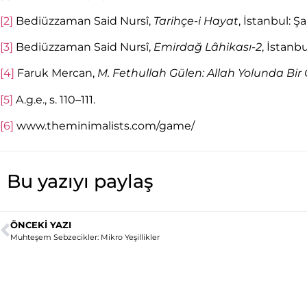
[2]
Bediüzzaman Said Nursî,
Tarihçe-i Hayat
, İstanbul: Ş
[3]
Bediüzzaman Said Nursî,
Emirdağ L
â
hikası-2
, İstanbu
[4]
Faruk Mercan,
M. Fethullah Gülen: Allah Yolunda Bi
[5]
A.g.e., s. 110–111.
[6]
www.theminimalists.com/game/
Bu yazıyı paylaş
ÖNCEKI YAZI
Muhteşem Sebzecikler: Mikro Yeşillikler