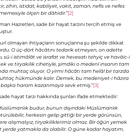
r, zihin, istidat, kabiliyet, vakit, zaman, nefis ve nefes
memesiyle ölçen bir dâhidir.
”
[2]
n Hazretleri, sade bir hayat tarzını tercih etmiş ve
uştur.
rurî olmayan ihtiyaçların sonuçlarına şu şekilde dikkat
rdu. O üç-dört hâcâtını tedarik etmeyen, on adette
ı, sû-i istimâlât ve israfat ve hevesatı tehyiç ve havâic-i
ek ve tiryakilik cihetiyle, şimdiki o medenî insanın tam
da muhtaç oluyor. O yirmi hâcâtı tam helâl bir tarzda
zi muhtaç hükmünde kalır. Demek, bu medeniyet-i hâzıra
lme, başka haram kazanmaya sevk etmiş.
”
[3]
ade hayat tarzı hakkında şunları ifade etmektedir:
… Müslümanlık budur, bunun dışındaki Müslümanlık
ülebilir, herkesin gelip gittiği bir yerde görünsün,
ylere alışmalıyız, tiryakiliklerimiz olmaz. Bir öğün yemek
sit yerde yatmakla da olabilir. O güne kadar hayatım,