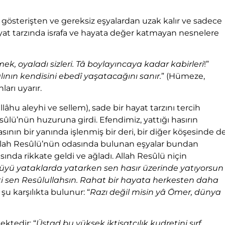
i, gösterişten ve gereksiz eşyalardan uzak kalır ve sadece
hayat tarzında israfa ve hayata değer katmayan nesnelere
k, oyaladı sizleri. Tâ boylayıncaya kadar kabirleri
!”
ının kendisini ebedî yaşatacağını sanır.
” (Hümeze,
arı uyarır.
hu aleyhi ve sellem), sade bir hayat tarzını tercih
esûlü’nün huzuruna girdi. Efendimiz, yattığı hasırın
sının bir yanında işlenmiş bir deri, bir diğer köşesinde d
 Allah Resûlü’nün odasında bulunan eşyalar bundan
sında rikkate geldi ve ağladı. Allah Resûlü niçin
 tüyü yataklarda yatarken sen hasır üzerinde yatıyorsun
buki sen Resûlullahsın. Rahat bir hayata herkesten daha
şu karşılıkta bulunur: “
Razı değil misin yâ Ömer, dünya
ektedir: “
Üstad bu yüksek iktisatçılık kudretini sırf