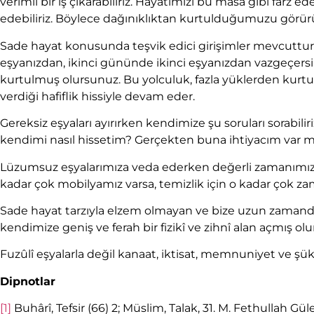
verimli bir iş çıkarabiliriz. Hayatımızı bu masa gibi farz e
edebiliriz. Böylece dağınıklıktan kurtulduğumuzu görür
Sade hayat konusunda teşvik edici girişimler mevcuttu
eşyanızdan, ikinci gününde ikinci eşyanızdan vazgeçers
kurtulmuş olursunuz. Bu yolculuk, fazla yüklerden kurtu
verdiği hafiflik hissiyle devam eder.
Gereksiz eşyaları ayırırken kendimize şu soruları sorabi
kendimi nasıl hissetim? Gerçekten buna ihtiyacım var mı?
Lüzumsuz eşyalarımıza veda ederken değerli zamanımızı 
kadar çok mobilyamız varsa, temizlik için o kadar çok z
Sade hayat tarzıyla elzem olmayan ve bize uzun zamandı
kendimize geniş ve ferah bir fizikî ve zihnî alan açmış olu
Fuzûlî eşyalarla değil kanaat, iktisat, memnuniyet ve şük
Dipnotlar
[1]
Buhârî, Tefsir (66) 2; Müslim, Talak, 31. M. Fethullah Gül