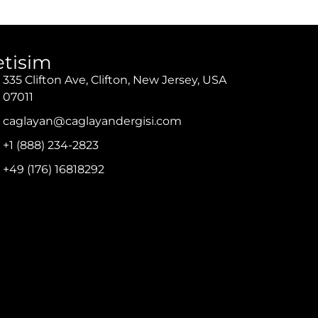
letisim
335 Clifton Ave, Clifton, New Jersey, USA
07011
caglayan@caglayandergisi.com
+1 (888) 234-2823
+49 (176) 16818292