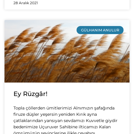
28 Aralık 2021
GÜLHANIM ANULUR
Ey Rüzgâr!
Topla çöllerden ümitlerimizi Alnımızın şafağında
firuze düşler yeşersin yeniden Kırık ayna
çatlaklarından yansıyan sevdamızı Kuvvetle giydir
bedenimize Uçuruver Sahibine ilticamızı Kalan
ömrümüzün sevinçlerine ilikle cevabını