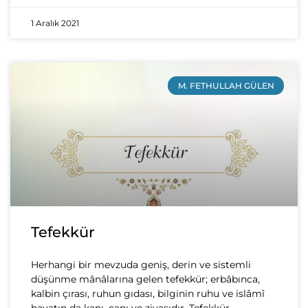
1 Aralık 2021
M. FETHULLAH GÜLEN
Tefekkür
Herhangi bir mevzuda geniş, derin ve sistemli
düşünme mânâlarına gelen tefekkür; erbâbınca,
kalbin çırası, ruhun gıdası, bilginin ruhu ve islâmî