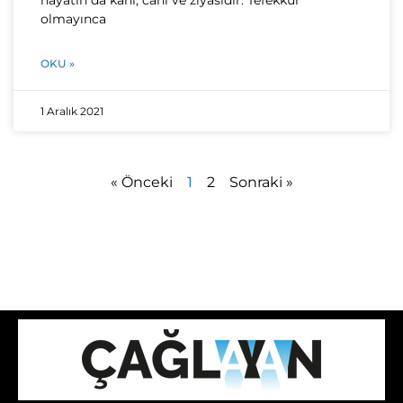
hayatın da kanı, canı ve ziyasıdır. Tefekkür
olmayınca
OKU »
1 Aralık 2021
« Önceki
1
2
Sonraki »