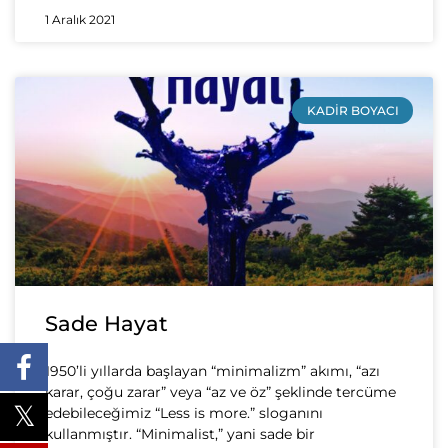
1 Aralık 2021
KADIR BOYACI
Sade Hayat
1950’li yıllarda başlayan “minimalizm” akımı, “azı
karar, çoğu zarar” veya “az ve öz” şeklinde tercüme
edebileceğimiz “Less is more.” sloganını
kullanmıştır. “Minimalist,” yani sade bir