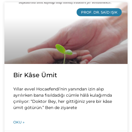
PROF. DR. SAID IŞIK
Bir Kâse Ümit
Yıllar evvel Hocaefendi’nin yanından izin alıp
ayrılırken bana fısıldadığı cümle hâlâ kulağımda
çınlıyor: “Doktor Bey, her gittiğiniz yere bir kâse
ümit götürün.” Ben de ziyarete
OKU »