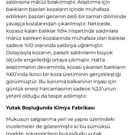
saldırısına mârûz bırakılmıştır. Araştırma için
balıkların bazıları kozaların içinde muhafaza
edilirken bazıları gecenin belli bir zaman diliminde
yavaşça kozalarından çıkarılmıştır. Neticede,
kozasız kalan balıklar %94 nispetinde saldırılara
mârûz kalırken kozalarında muhafaza olan balıklar
sadece %10 oranında saldırıya uğramıştır.
Dolayısıyla kozanın, parazit saldırılarını büyük
ölçüde engellediği ortaya çıkmıştır. Hatta
araştırmanın devamında, kozası çıkarılan balıkların
%60’ında ikinci bir koza üretiminin gerçekleştiği
görülmüştür. Bu koruma kalkanının inşası için
günlük enerji harcamasının sadece %2,5’unun
yeterli olduğu da tespit edilmiştir.
Yutak Boşluğunda Kimya Fabrikası
Mukusun salgılanma yeri ve yapısı üzerindeki
incelemeler de göstermiştir ki bu sümüksü
madde, solungaçların bulunduğu yutak