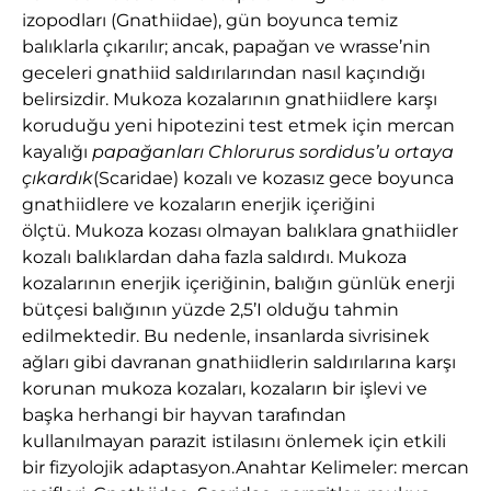
izopodları (Gnathiidae), gün boyunca temiz
balıklarla çıkarılır; ancak, papağan ve wrasse’nin
geceleri gnathiid saldırılarından nasıl kaçındığı
belirsizdir. Mukoza kozalarının gnathiidlere karşı
koruduğu yeni hipotezini test etmek için mercan
kayalığı
papağanları Chlorurus sordidus’u ortaya
çıkardık
(Scaridae) kozalı ve kozasız gece boyunca
gnathiidlere ve kozaların enerjik içeriğini
ölçtü. Mukoza kozası olmayan balıklara gnathiidler
kozalı balıklardan daha fazla saldırdı. Mukoza
kozalarının enerjik içeriğinin, balığın günlük enerji
bütçesi balığının yüzde 2,5’I olduğu tahmin
edilmektedir. Bu nedenle, insanlarda sivrisinek
ağları gibi davranan gnathiidlerin saldırılarına karşı
korunan mukoza kozaları, kozaların bir işlevi ve
başka herhangi bir hayvan tarafından
kullanılmayan parazit istilasını önlemek için etkili
bir fizyolojik adaptasyon.Anahtar Kelimeler: mercan