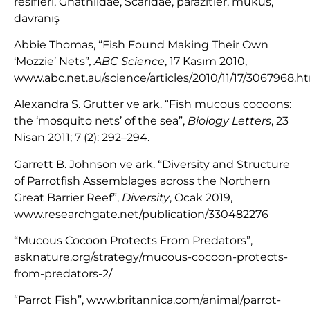
resifleri, Gnathiidae, Scaridae, parazitler, mukus,
davranış
Abbie Thomas, “Fish Found Making Their Own
‘Mozzie’ Nets”
,
ABC Science
, 17 Kasım 2010,
www.abc.net.au/science/articles/2010/11/17/3067968.h
Alexandra S. Grutter ve ark. “Fish mucous cocoons:
the ‘mosquito nets’ of the sea”,
Biology Letters
, 23
Nisan 2011; 7 (2): 292–294.
Garrett B. Johnson ve ark. “Diversity and Structure
of Parrotfish Assemblages across the Northern
Great Barrier Reef”,
Diversity
, Ocak 2019,
www.researchgate.net/publication/330482276
“Mucous Cocoon Protects From Predators”,
asknature.org/strategy/mucous-cocoon-protects-
from-predators-2/
“Parrot Fish”, www.britannica.com/animal/parrot-