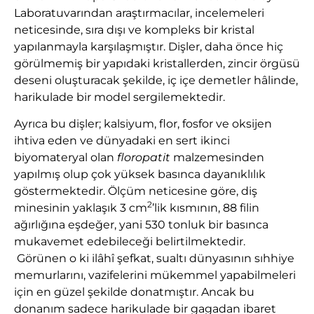
Laboratuvarından araştırmacılar, incelemeleri
neticesinde, sıra dışı ve kompleks bir kristal
yapılanmayla karşılaşmıştır. Dişler, daha önce hiç
görülmemiş bir yapıdaki kristallerden, zincir örgüsü
deseni oluşturacak şekilde, iç içe demetler hâlinde,
harikulade bir model sergilemektedir.
Ayrıca bu dişler; kalsiyum, flor, fosfor ve oksijen
ihtiva eden ve dünyadaki en sert ikinci
biyomateryal olan
floropatit
malzemesinden
yapılmış olup çok yüksek basınca dayanıklılık
göstermektedir. Ölçüm neticesine göre, diş
2
minesinin yaklaşık 3 cm
’lik kısmının, 88 filin
ağırlığına eşdeğer, yani 530 tonluk bir basınca
mukavemet edebileceği belirtilmektedir.
Görünen o ki ilâhî şefkat, sualtı dünyasının sıhhiye
memurlarını, vazifelerini mükemmel yapabilmeleri
için en güzel şekilde donatmıştır. Ancak bu
donanım sadece harikulade bir gagadan ibaret