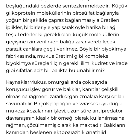
boşluğundaki bezlerde sentezlenmektedir. Küçük
glikoprotein moleküllerinin pirosülfat bağlarıyla
yoğun bir şekilde çapraz bağlanmasıyla üretilen
iplikler, birbirleriyle yapışarak öyle harika bir ağ
teşkil ederler ki gerekli olan küçük moleküllerin
geçişine izin verilirken balığa zarar verebilecek
parazit canlılara geçit verilmez. Böyle bir biyokimya
fabrikasında, mukus üretimi gibi kompleks
biyokimya süreçleri için gerekli ilim, kudret ve irade
gibi sıfatlar, aciz bir balıkta bulunabilir mi?
KaynaklarMukus, omurgalılarda çok sayıda
koruyucu işlev görür ve balıklar, kanıtlar çelişkili
olmasına rağmen, zararlı organizmalara karşı onları
savunabilir. Birçok papağan ve wrasses uyuduğu
mukoza kozalarının işlevi, uzun süre antipredator
davranışının klasik bir örneği olarak kullanılmasına
rağmen, çözülmemiş olarak kalmaktadır. Balıkların
kanından beslenen ektoparazitik gnathiid