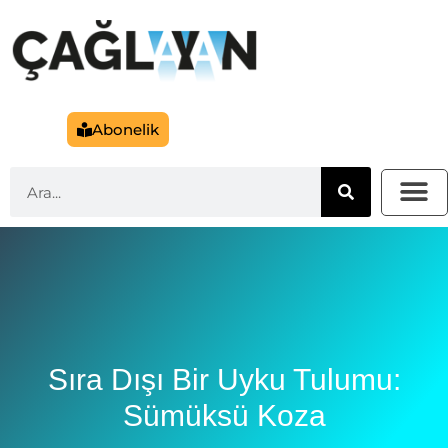
Abonelik
Sıra Dışı Bir Uyku Tulumu:
Sümüksü Koza