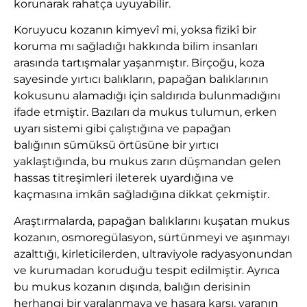
korunarak rahatça uyuyabilir.
Koruyucu kozanın kimyevî mi, yoksa fizikî bir
koruma mı sağladığı hakkında bilim insanları
arasında tartışmalar yaşanmıştır. Birçoğu, koza
sayesinde yırtıcı balıkların, papağan balıklarının
kokusunu alamadığı için saldırıda bulunmadığını
ifade etmiştir. Bazıları da mukus tulumun, erken
uyarı sistemi gibi çalıştığına ve papağan
balığının sümüksü örtüsüne bir yırtıcı
yaklaştığında, bu mukus zarın düşmandan gelen
hassas titreşimleri ileterek uyardığına ve
kaçmasına imkân sağladığına dikkat çekmiştir.
Araştırmalarda, papağan balıklarını kuşatan mukus
kozanın, osmoregülasyon, sürtünmeyi ve aşınmayı
azalttığı, kirleticilerden, ultraviyole radyasyonundan
ve kurumadan koruduğu tespit edilmiştir. Ayrıca
bu mukus kozanın dışında, balığın derisinin
herhangi bir yaralanmaya ve hasara karşı, yaranın