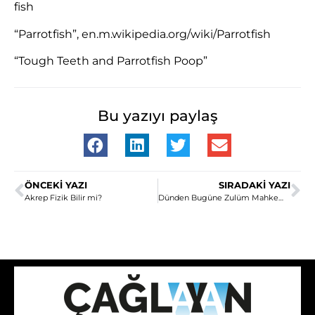
fish
“Parrotfish”, en.m.wikipedia.org/wiki/Parrotfish
“Tough Teeth and Parrotfish Poop”
Bu yazıyı paylaş
ÖNCEKI YAZI
SIRADAKI YAZI
Akrep Fizik Bilir mi?
Dünden Bugüne Zulüm Mahkemeleri