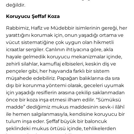
değildir.
Koruyucu Şeffaf Koza
Rabbimiz, Hafîz ve Müdebbir isimlerinin gereği, her
yarattığını korumak için, onun yaşadığı ortama ve
vücut sistematiğine çok uygun olan hikmetli
icraatlar sergiler. Canlının ihtiyacına göre, akla
hayale gelmedik koruyucu mekanizmalar içinde,
zehirli silahlar, kamuflaj elbiseleri, keskin diş ve
pençeler gibi, her hayvanda farklı bir sistem
müşahede edebiliriz. Papağan balıklarına da sıra
dışı bir korunma yöntemi olarak, geceleri uyumak
için yaşadığı resiflerin arasına çekilip saklanmadan
önce bir koza inşa etmesi ilham edilir. “Sümüksü
madde” dediğimiz mukus maddesinin sevk-i ilâhî
ile hemen salgılanmasıyla, kendisine koruyucu bir
tulum inşa eder. Şeffaf büyük bir baloncuk
şeklindeki mukus örtüsü içinde, tehlikelerden