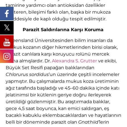
tamirine yardımcı olan antioksidan özellikler
gösteren, bileşimi farklı olan, başka bir mukoza
maddesiyle de kaplı olduğu tespit edilmiştir.
Parazit Saldırılarına Karşı Koruma
Queensland Üniversitesinden bilim insanları da
mukus kozanın diğer hikmetlerinden birisi olarak,
parazit canlılara karşı koruyucu rolünü mercek
altına almışlardır. Dr.
Alexandra S. Grutter
ve ekibi,
Büyük Set Resifi papağan balıklarından
Chlorurus
sordidus
’un üzerinde çeşitli incelemeler
yapmıştır. Bu çalışmalarda mukus koza üretiminin
ağız tarafında başladığı ve 45–60 dakika içinde katı
jelatinimsi bir kütlenin geriye doğru ilerleyerek
üretildiği gözlenmiştir. Bu araştırmada balıklar,
gece 4,5 saat boyunca, kan emici saldırgan, eş
bacaklı kabuklu eklembacaklılardan ve hayatlarının
belli bir döneminde parazit olan
Gnathiid’
lerin