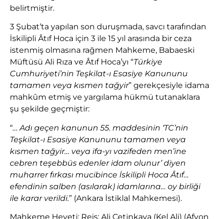
belirtmiştir.
3 Şubat’ta yapılan son duruşmada, savcı tarafından
İskilipli Âtıf Hoca için 3 ile 15 yıl arasında bir ceza
istenmiş olmasına rağmen Mahkeme, Babaeski
Müftüsü Ali Rıza ve Âtıf Hoca’yı “
Türkiye
Cumhuriyeti’nin Teşkilat-ı Esasiye Kanununu
tamamen veya kısmen tağyir
” gerekçesiyle idama
mahkûm etmiş ve yargılama hükmü tutanaklara
şu şekilde geçmiştir:
“
… Adı geçen kanunun 55. maddesinin ‘TC’nin
Teşkilat-ı Esasiye Kanununu tamamen veya
kısmen tağyir… veya ifa-yı vazifeden men’ine
cebren teşebbüs edenler idam olunur’ diyen
muharrer fırkası mucibince İskilipli Hoca Âtıf…
efendinin salben (asılarak) idamlarına… oy birliği
ile karar verildi.
” (Ankara İstiklal Mahkemesi).
Mahkeme Heyeti: Reis: Ali Çetinkaya (Kel Ali) (Afyon