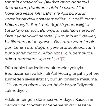
tahmin etmiyorduk. (Avukatlarına dönerek)
önemli olan, dualarınız bizimle olsun. Allah
hayırlara vesile kılsın. Bizimle ilgili bu kararı
verenler bir delil gösteremediler… Bir delil var mı
hâkim bey?… Beni terör örgütü yöneticiliği ile
tutukluyorsunuz… Bu örgütün silahları nerede?
Örgüt yöneticiliği nerede? (Bununla ilgili deliller)
bir filmden bulunuyorsa… Bu kararı verenler bir
gün benim oturduğum yere oturacaklar… Tarih
buna şahit olacak… Allah rızası için, demokrasi
adına, demokrasi için çalışın
.”
[7]
Dün adaleti katledip mahkemeler yoluyla
Bediüzzaman ve İskilipli Âtıf Hoca gibi şahsiyetlere
zulmeden siyasî iktidar, bugün binlerce masuma,
“
Sizi buraya tıkan kuvvet böyle istiyor.”
diyerek
zulmediyor.
Adaletin bir gün dönmesi ve Hidayet Karaca’nın
dediği gibi, “
adaleti katledenlerin âdil şekilde