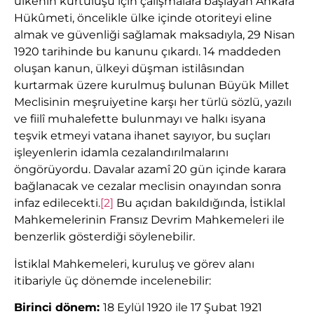
ülkenin kurtuluşu için çalışmalara başlayan Ankara
Hükûmeti, öncelikle ülke içinde otoriteyi eline
almak ve güvenliği sağlamak maksadıyla, 29 Nisan
1920 tarihinde bu kanunu çıkardı. 14 maddeden
oluşan kanun, ülkeyi düşman istilâsından
kurtarmak üzere kurulmuş bulunan Büyük Millet
Meclisinin meşruiyetine karşı her türlü sözlü, yazılı
ve fiilî muhalefette bulunmayı ve halkı isyana
teşvik etmeyi vatana ihanet sayıyor, bu suçları
işleyenlerin idamla cezalandırılmalarını
öngörüyordu. Davalar azamî 20 gün içinde karara
bağlanacak ve cezalar meclisin onayından sonra
infaz edilecekti.
[2]
Bu açıdan bakıldığında, İstiklal
Mahkemelerinin Fransız Devrim Mahkemeleri ile
benzerlik gösterdiği söylenebilir.
İstiklal Mahkemeleri, kuruluş ve görev alanı
itibariyle üç dönemde incelenebilir:
Birinci dönem:
18 Eylül 1920 ile 17 Şubat 1921