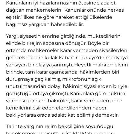
Kanunların iyi hazırlanmasının ötesinde adalet
dağıtan mahkemelerin “Kanunlar önünde herkes
eşittir.” ilkesine göre hareket ettiği ülkelerde
bağımsız yargıdan bahsedilebilir.
Yargı, siyasetin emrine girdiğinde, muktedirlerin
elinde bir rejim sopasına dönüşür. Böyle bir
ortamda mahkemeler karar vermeden siyasilerden
gelecek habere kulak kabartır. Türkiye’de medyaya
yansıyan bir olay yaşanmıştı. Heyetli mahkemelerin
birinde, tam karar aşamasında, hâkimlerden biri
duruşmaya geç kalmış, mikrofonun açık
unutulmasından dolayı hâkimin siyasilerden biriyle
görüştüğü ortaya çıkmıştı. Kanunlara göre hüküm
vermesi gereken hâkimler, karar vermeden önce
kendilerini esir eden efendilerinden haber
bekliyorlarsa orada adalet katledilmiş demektir.
Tarihte yargının rejim bekçiliğine soyunduğu
birçok örnek mevcuttur. İstiklal Mahkemeleri