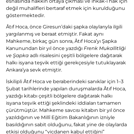
esnasında hakkın ortaya çıkması ve ihkâk-ı hak için
değil muhalifleri bertaraf etmek için kurulduğunu
göstermektedir.
Âtıf Hoca, önce Giresun’daki şapka olaylarıyla ilgili
yargılanmış ve beraat etmiştir. Fakat aynı
Mahkeme, birkaç gün sonra, Âtıf Hoca’yı Şapka
Kanunundan bir yıl önce yazdığı
Frenk Mukallitliği
ve Şapka
adlı risalesini çeşitli bölgelere dağıtarak
halkı isyana teşvik ettiği gerekçesiyle tutuklayarak
Ankara’ya sevk etmiştir.
İskilipli Âtıf Hoca ve beraberindeki sanıklar için 1–3
Şubat tarihlerinde yapılan duruşmalarda Âtıf Hoca,
yazdığı kitabı çeşitli bölgelere dağıtarak halkı
isyana teşvik ettiği şeklindeki iddiaları tamamen
çürütmüştür. Mahkeme savcısı kitabın bir yıl önce
yazıldığının ve Millî Eğitim Bakanlığının izniyle
basıldığının sabit olduğunu, fakat yine de olaylarda
etkisi olduğunu “vicdanen kabul ettiğini”