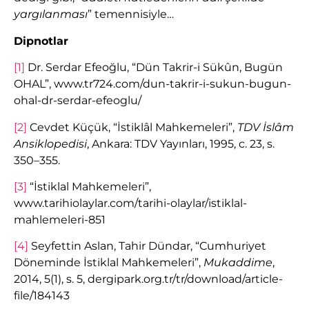
yargılanması
” temennisiyle…
Dipnotlar
[1]
Dr. Serdar Efeoğlu, “Dün Takrir-i Sükûn, Bugün
OHAL”, www.tr724.com/dun-takrir-i-sukun-bugun-
ohal-dr-serdar-efeoglu/
[2]
Cevdet Küçük, “İstiklâl Mahkemeleri”,
TDV İslâm
Ansiklopedisi
, Ankara: TDV Yayınları, 1995, c. 23, s.
350–355.
[3]
“İstiklal Mahkemeleri”,
www.tarihiolaylar.com/tarihi-olaylar/istiklal-
mahlemeleri-851
[4]
Seyfettin Aslan, Tahir Dündar, “Cumhuriyet
Döneminde İstiklal Mahkemeleri”,
Mukaddime
,
2014, 5(1), s. 5, dergipark.org.tr/tr/download/article-
file/184143