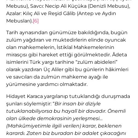
Mebusu), Savcı: Necip Ali Küçüka (Denizli Mebusu),
Azalar: Kılıç Ali ve Reşid Gâlib (Antep ve Aydın
Mebusları).
[6]
Tarih aynasından günümüze bakıldığında, bugün
zulüm yağdıran ve muktedirlerin elinde oyuncak
olan mahkemelerin, İstiklal Mahkemelerinin
mirasçısı gibi hareket ettiği görülmektedir. Âdeta
isimlerini Türk yargı tarihine “zulüm abideleri”
olarak yazdıran Üç Aliler gibi bu günlerin hâkimleri
ve savcıları da zulmün mahkeme ayağı ile
yürümesine yardımcı olmaktadır.
Hidayet Karaca yargılanıp tutuklandığı duruşmada
şunları söylemiştir: “
Bir insan bir diziyle
tutuklanabiliyorsa bu hayalî bir davadır. Önemli
olan ülkede demokrasinin yerleşmesi…
(Mahkûmiyetimle ilgili verilen) karar, beklenen
karardı. Zaten biz buradan bir adalet çıkacağını