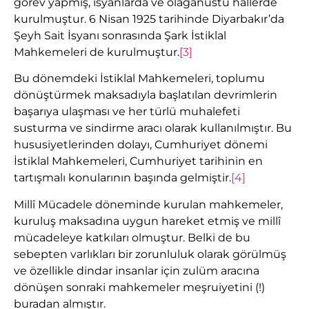
görev yapmış, isyanlarda ve olağanüstü hâllerde
kurulmuştur. 6 Nisan 1925 tarihinde Diyarbakır’da
Şeyh Sait İsyanı sonrasında Şark İstiklal
Mahkemeleri de kurulmuştur.
[3]
Bu dönemdeki İstiklal Mahkemeleri, toplumu
dönüştürmek maksadıyla başlatılan devrimlerin
başarıya ulaşması ve her türlü muhalefeti
susturma ve sindirme aracı olarak kullanılmıştır. Bu
hususiyetlerinden dolayı, Cumhuriyet dönemi
İstiklal Mahkemeleri, Cumhuriyet tarihinin en
tartışmalı konularının başında gelmiştir.
[4]
Millî Mücadele döneminde kurulan mahkemeler,
kuruluş maksadına uygun hareket etmiş ve millî
mücadeleye katkıları olmuştur. Belki de bu
sebepten varlıkları bir zorunluluk olarak görülmüş
ve özellikle dindar insanlar için zulüm aracına
dönüşen sonraki mahkemeler meşruiyetini (!)
buradan almıştır.