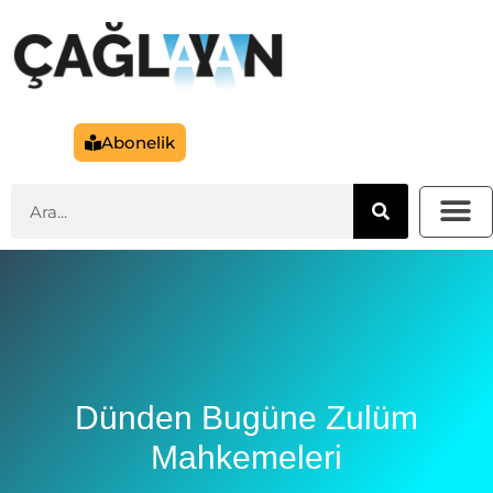
Abonelik
Dünden Bugüne Zulüm
Mahkemeleri