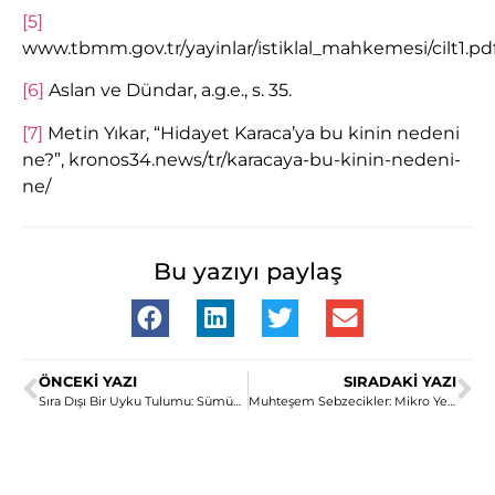
[5]
www.tbmm.gov.tr/yayinlar/istiklal_mahkemesi/cilt1.pd
[6]
Aslan ve Dündar, a.g.e., s. 35.
[7]
Metin Yıkar, “Hidayet Karaca’ya bu kinin nedeni
ne?”, kronos34.news/tr/karacaya-bu-kinin-nedeni-
ne/
Bu yazıyı paylaş
ÖNCEKI YAZI
SIRADAKI YAZI
Sıra Dışı Bir Uyku Tulumu: Sümüksü Koza
Muhteşem Sebzecikler: Mikro Yeşillikler