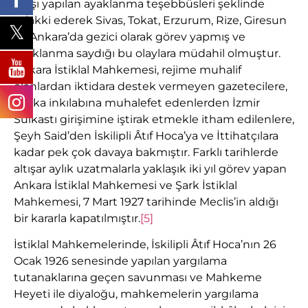
karşı yapılan ayaklanma teşebbüsleri şeklinde
telakki ederek Sivas, Tokat, Erzurum, Rize, Giresun
ve Ankara’da gezici olarak görev yapmış ve
ayaklanma saydığı bu olaylara müdahil olmuştur.
Ankara İstiklal Mahkemesi, rejime muhalif
olanlardan iktidara destek vermeyen gazetecilere,
şapka inkılabına muhalefet edenlerden İzmir
Suikastı girişimine iştirak etmekle itham edilenlere,
Şeyh Said’den İskilipli Âtıf Hoca’ya ve İttihatçılara
kadar pek çok davaya bakmıştır. Farklı tarihlerde
altışar aylık uzatmalarla yaklaşık iki yıl görev yapan
Ankara İstiklal Mahkemesi ve Şark İstiklal
Mahkemesi, 7 Mart 1927 tarihinde Meclis’in aldığı
bir kararla kapatılmıştır.
[5]
İstiklal Mahkemelerinde, İskilipli Âtıf Hoca’nın 26
Ocak 1926 senesinde yapılan yargılama
tutanaklarına geçen savunması ve Mahkeme
Heyeti ile diyaloğu, mahkemelerin yargılama