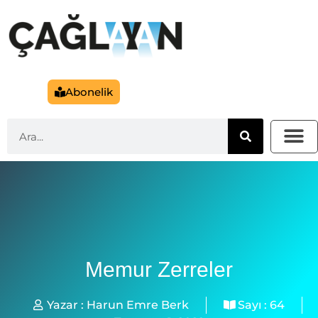
Abonelik
Memur Zerreler
Yazar :
Harun Emre Berk
Sayı :
64