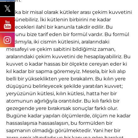
zaten.
Başka bir misal olarak kütleler arası çekim kuvvetini
düşünebiliriz. İki kütlenin birbirini ne kadar
çekecekleri ilahî bir kanunla takdir edilir. Bu
kanunu bize tarif eden bir formül vardır. Bu formül
yardımıyla, iki cismin kütlesini, aralarındaki
mesafeyi ve çekim sabitini bildiğimiz zaman,
aralarındaki çekim kuvvetini de hesaplayabiliriz. Bu
kuvvet o kadar hassas bir ölçekte cereyan eder ki
kıl kadar bir sapma göremeyiz. Mesela, bir kılı alıp
belli bir yükseklikten yere bırakalım. Bu kılın yere
düşüşünü belirleyecek şekilde yaratılan kuvvet;
yeryüzünün kütlesi, kılın kütlesi, hatta her bir
atomunun ağırlığıyla orantılıdır. Bu kılı farklı bir
gezegende yere bırakırsak sonuçlar farklı olur.
Bugüne kadar yapılan ölçümlerde, ölçüm ne kadar
hassaslaşırsa hassaslaşsın, bu formülden bir
sapmanın olmadığı görülmektedir. Yani her bir
zerre emir altındadır ve bir kanuna göre hareket