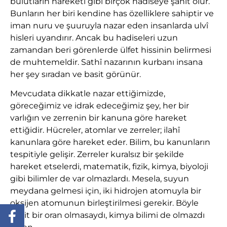
bulutların hareketi gibi birçok hadiseye şahit olur.
Bunların her biri kendine has özelliklere sahiptir ve
iman nuru ve şuuruyla nazar eden insanlarda ulvî
hisleri uyandırır. Ancak bu hadiseleri uzun
zamandan beri görenlerde ülfet hissinin belirmesi
de muhtemeldir. Sathî nazarının kurbanı insana
her şey sıradan ve basit görünür.
Mevcudata dikkatle nazar ettiğimizde,
göreceğimiz ve idrak edeceğimiz şey, her bir
varlığın ve zerrenin bir kanuna göre hareket
ettiğidir. Hücreler, atomlar ve zerreler; ilahî
kanunlara göre hareket eder. Bilim, bu kanunların
tespitiyle gelişir. Zerreler kuralsız bir şekilde
hareket etselerdi, matematik, fizik, kimya, biyoloji
gibi bilimler de var olmazlardı. Mesela, suyun
meydana gelmesi için, iki hidrojen atomuyla bir
oksijen atomunun birleştirilmesi gerekir. Böyle
sabit bir oran olmasaydı, kimya bilimi de olmazdı