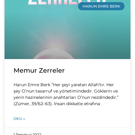
HARUN EMRE BERK
Memur Zerreler
Harun Emre Berk “Her şeyi yaratan Allah’tır. Her
şey O’nun tasarruf ve yönetimindedir. Göklerin ve
yerin hazinelerinin anahtarları O’nun nezdindedir.”
(Zümer, 39/62–63). İnsan dikkatle etrafına
OKU »
1 Temmuz 2022