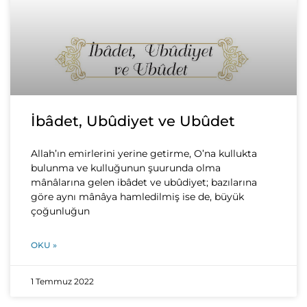
İbâdet, Ubûdiyet ve Ubûdet
Allah’ın emirlerini yerine getirme, O’na kullukta
bulunma ve kulluğunun şuurunda olma
mânâlarına gelen ibâdet ve ubûdiyet; bazılarına
göre aynı mânâya hamledilmiş ise de, büyük
çoğunluğun
OKU »
1 Temmuz 2022