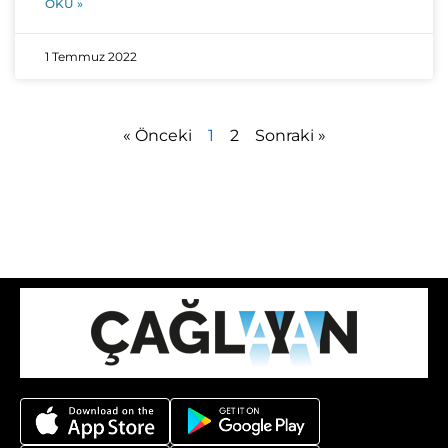
OKU »
1 Temmuz 2022
« Önceki
1
2
Sonraki »