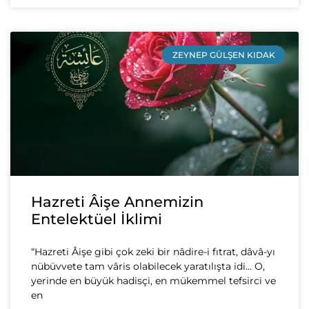
ZEYNEP GÜLŞEN KIDAK
Hazreti Âişe Annemizin
Entelektüel İklimi
“Hazreti Âişe gibi çok zeki bir nâdire-i fıtrat, dâvâ-yı
nübüvvete tam vâris olabilecek yaratılışta idi… O,
yerinde en büyük hadisçi, en mükemmel tefsirci ve
en