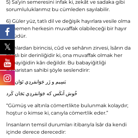
5) Sa’yin semeresini infak ki, zekât ve sadaka gibi
sorumluluklarımız bu cümleden sayılabilir.
6) Güler yüz, tatlı dil ve değişik hayırlara vesile olma
ki, hemen herkesin muvaffak olabileceği bir hayır
türüdür.
Bunlardan birincisi, cûd ve sehânın zirvesi, îsârın da
esaslı bir derinliğidir ki, ona muvaffak olmak her
babayiğidin kârı değildir. Bu babayiğitliği
Baharistan sahibi şöyle seslendirir:
بَسِيم و زَر جَوَانمَردِي تَوَان كَرد
خُوش آنكَس که جَوَانمَردِي بَجَان كَرد
“Gümüş ve altınla cömertlikte bulunmak kolaydır;
hoştur o kimse ki, canıyla cömertlik eder.”
İnsanların temsil durumları itibarıyla îsâr da kendi
içinde derece derecedir: