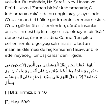
yoludur. Bu mânâda, Hz. Şeref-i Nev-i İnsan ve
Ferîd-i Kevn-i Zaman bir îsâr kahramanıdır; O
kahramanın mîrâcı da bu engin arayış sayesinde
O’nu aranan biri hâline getirmenin serencamesidir..
O’nun gökler ötesi âlemlerden, dönüp insanlar
arasına inmesi hiç kimseye nasip olmayan bir “îsâr”
derecesi ise, ümmeti adına Cennet’ten çıkıp
cehennemlere gözyaşı salması, salıp bütün
insanları dilemesi de hiç kimsenin tasavvur bile
edemeyeceği bir başka îsâr derinliğidir.
اَللهُمَّ اجْعَلْنَا بـجَاهِ نَبيِّكَ الْمُصْطَفى مِنَ الَّذينَ {لاَ يَجدُونَ في
صُدُورِهِمْ حَاجَةً مِمَّا أُوتُوا وَيُؤْثِرُونَ عَلى أَنْفُسِهِمْ وَلَوْ كَانَ بهِمْ
خَصَاصَةٌ}[2] وَصَلِّ اللهُمَّ عَلى سَيِّدِنَا مُحَمَّدٍ وَعَلى الِهِ وَصَحْبه
وَسَلِّمْ
[1] Bkz: Tirmizî, birr 40
[2] Haşr, 59/9