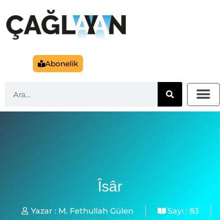
Abonelik
Îsâr
Yazar :
M. Fethullah Gülen
Sayı :
83