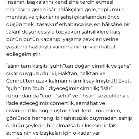
İnsanın, başkalarını kendisine tercih etmesi
mânâsına gelen îsâr; ahlâkçılara göre, toplumun
menfaat ve çıkarlarını şahsî çıkarlarından önce
düşünmek.. tasavvuf erbabınca ise, en hâlisâne bir
tefânî düşüncesiyle topyekün şahsiliklere karşı
bütün bütün kapanıp, yaşama zevkleri yerine
yaşatma hazlarıyla var olmanın unvanı kabul
edilegelmiştir.
Îsârın tam karşıtı “şuhh”tan doğan cimrilik ve şahsî
çıkar duygusudur ki, Hak’tan, halktan ve
Cennet’ten uzak kalmanın âmili sayılmıştır.[1] Evet,
“şuhh”tan “buhl” diyeceğimiz cimrilik; “îsâr”
ruhundan da “cûd”, “sehâ” ve “ihsan” sözcükleriyle
ifade edeceğimiz cömertlik, semâhat ve
civanmertlik doğmuştur. Cûd: ferd-i mü’minin,
gönlünde herhangi bir rahatsızlık duymadan, sahip
olduğu şeylerin, hiç olmazsa bir kısmını infak
etmesinin ve başkaları için o kadar var