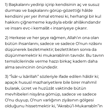
1) Başkalarını yedirip içirip kendisinin aç ve susuz
durması ve başkalarını görüp-gözettiği hâlde
kendisini yer yer ihmal etmesi ki, herhangi bir kul
hakkını çiğnememe kaydıyla ebrâr ahlâkındandır
ve insanı evc-i kemalât-ı insaniyeye çıkarır.
2) Herkese ve her şeye rağmen, Allah’ın ona olan
bütün ihsanlarını, sadece ve sadece O’nun rızâsını
düşünerek bezletmektir; bezlettikten sonra da
düşünmemektir ki mukarrabînin tavrıdır. Bu tavrın
temsilcilerinde verme hazzı birkaç kadem daha
alma sevincinin önündedir.
3) “Îsâr-u îsârillah” sözleriyle ifade edilen hâldir ki;
apaçık hususî mazhariyetlere bile birer mahmil
bularak, ücret ve huzûzât vaktinde bütün
mevhibeleri nisyâna gömüp, sadece ve sadece
O’nu duyup, O’nun varlığının ziyâsının gölgesi
olduğunu hissetmektir ki, “Akrabü’l-Mukarrabîn”in