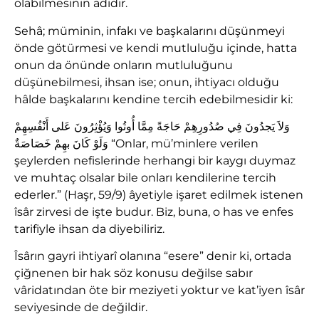
olabilmesinin adıdır.
Sehâ; müminin, infakı ve başkalarını düşünmeyi
önde götürmesi ve kendi mutluluğu içinde, hatta
onun da önünde onların mutluluğunu
düşünebilmesi, ihsan ise; onun, ihtiyacı olduğu
hâlde başkalarını kendine tercih edebilmesidir ki:
وَلاَ يَجدُونَ فِي صُدُورِهِمْ حَاجَةً مِمَّا أُوتُوا وَيُؤْثِرُونَ عَلى أَنْفُسِهِمْ
وَلَوْ كَانَ بهِمْ خَصَاصَةٌ “Onlar, mü’minlere verilen
şeylerden nefislerinde herhangi bir kaygı duymaz
ve muhtaç olsalar bile onları kendilerine tercih
ederler.” (Haşr, 59/9) âyetiyle işaret edilmek istenen
îsâr zirvesi de işte budur. Biz, buna, o has ve enfes
tarifiyle ihsan da diyebiliriz.
Îsârın gayri ihtiyarî olanına “esere” denir ki, ortada
çiğnenen bir hak söz konusu değilse sabır
vâridatından öte bir meziyeti yoktur ve kat’iyen îsâr
seviyesinde de değildir.