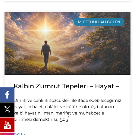
M. FETHULLAH GÜLEN
Kalbin Zümrüt Tepeleri – Hayat –
Dirilik ve canlılık sözcükleri ile ifade edebileceğimiz
hayat; cehalet, dalâlet ve küfürle ölmüş bulunan
kalbî hayatın, iman, marifet ve muhabbetle
dirilmesi demektir ki, أَوَ مَنْ
OKU »