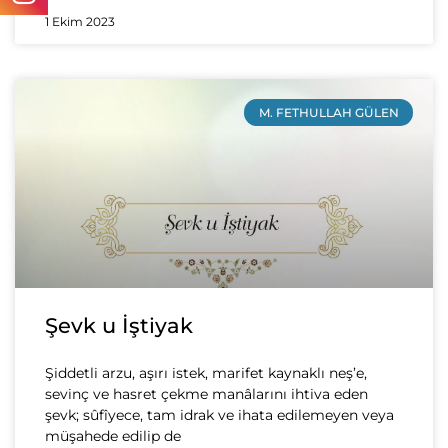
1 Ekim 2023
M. FETHULLAH GÜLEN
Şevk u İştiyak
Şiddetli arzu, aşırı istek, marifet kaynaklı neş’e,
sevinç ve hasret çekme manâlarını ihtiva eden
şevk; sûfîyece, tam idrak ve ihata edilemeyen veya
müşahede edilip de