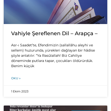
Vahiyle Şereflenen Dil – Arapça –
Asr-ı Saadet’te, Efendimizin (sallallâhu aleyhi ve
sellem) huzurunda, yürekleri dağlayan bir hâdise
şöyle anlatılır: “Ya Rasûlallah! Biz Cahiliye
döneminde putlara tapar, çocukları öldürürdük.
Benim küçük
OKU »
1 Ekim 2023