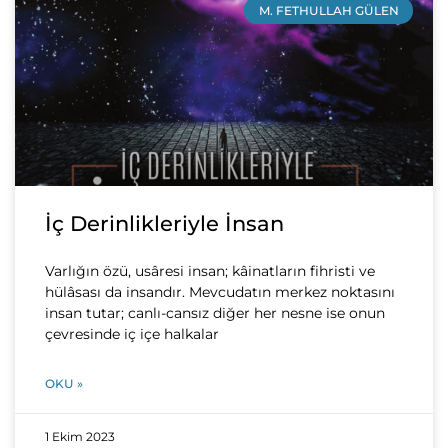
M. FETHULLAH GÜLEN
İç Derinlikleriyle İnsan
Varlığın özü, usâresi insan; kâinatların fihristi ve
hülâsası da insandır. Mevcudatın merkez noktasını
insan tutar; canlı-cansız diğer her nesne ise onun
çevresinde iç içe halkalar
OKU »
1 Ekim 2023