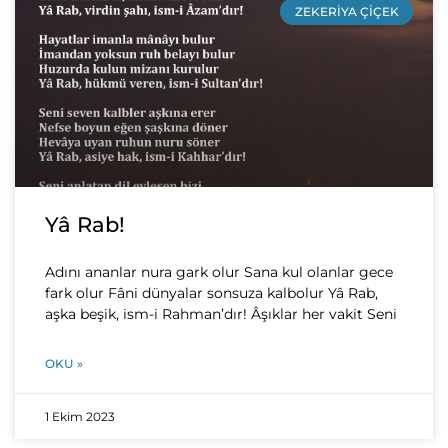
ZEKERIYA ÇIÇEK
Yâ Rab!
Adını ananlar nura gark olur Sana kul olanlar gece
fark olur Fâni dünyalar sonsuza kalbolur Yâ Rab,
aşka beşik, ism-i Rahman’dır! Âşıklar her vakit Seni
OKU »
1 Ekim 2023