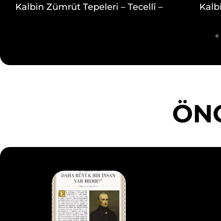
Kalbin Zümrüt Tepeleri – Tecellî –
Kalb
«
ÖNC