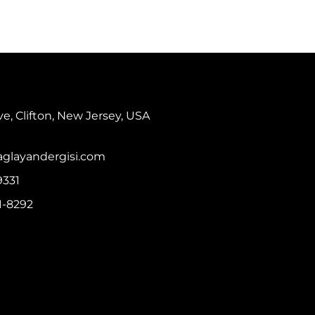
ve, Clifton, New Jersey, USA
glayandergisi.com
9331
81-8292