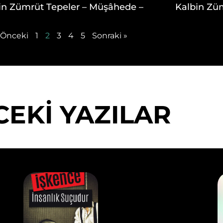
in Zümrüt Tepeler – Müşâhede –
Kalbin Zü
 Önceki
1
2
3
4
5
Sonraki »
EKİ YAZILAR