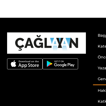
Baş
Kate
Önce
Yaza
Gen
Hak
Katk