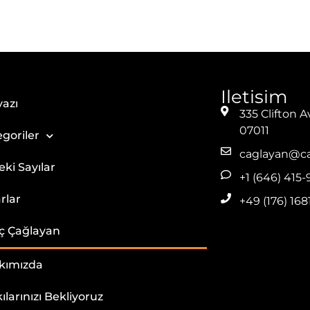
Iletisim
yazı
335 Clifton A
07011
goriler
caglayan@ca
ki Sayılar
+1 (646) 415-
rlar
+49 (176) 16
ç Çağlayan
kımızda
ılarınızı Bekliyoruz