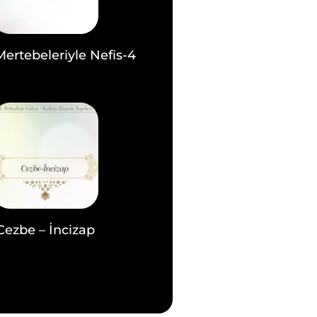
Mertebeleriyle Nefis-4
Cezbe – İncizap