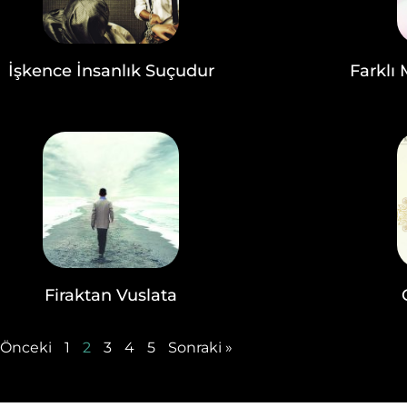
İşkence İnsanlık Suçudur
Farklı 
Firaktan Vuslata
 Önceki
1
2
3
4
5
Sonraki »