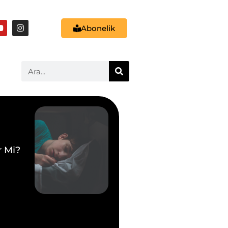
Abonelik
r Mi?