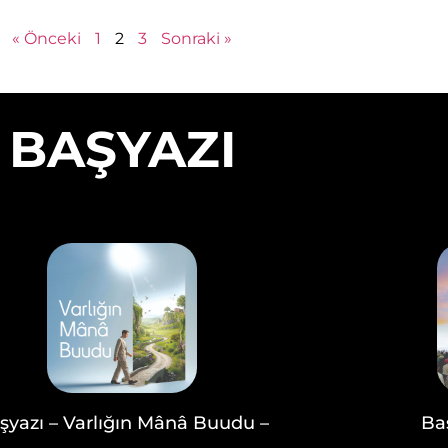
« Önceki
1
2
3
Sonraki »
BAŞYAZI
şyazı – Varlığın Mânâ Buudu –
Ba