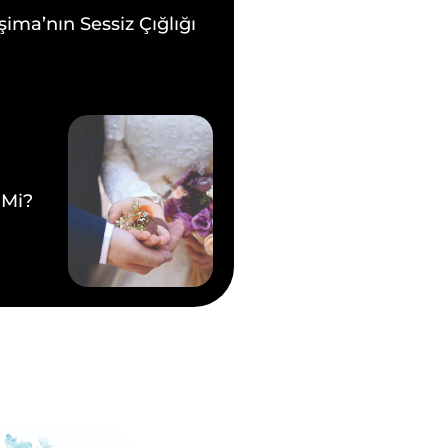
şima’nın Sessiz Çığlığı
 Mi?