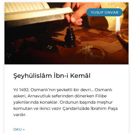
YUSUF ÜNVAR
Şeyhülislâm İbn-i Kemâl
Yıl 1492. Osmanlı’nın şevketli bir devri… Osmanlı
askeri, Arnavutluk seferinden dönerken Filibe
yakınlarında konaklar. Ordunun başında meşhur
komutan ve ikinci vezir Çandarlızâde İbrahim Paşa
vardır.
OKU »