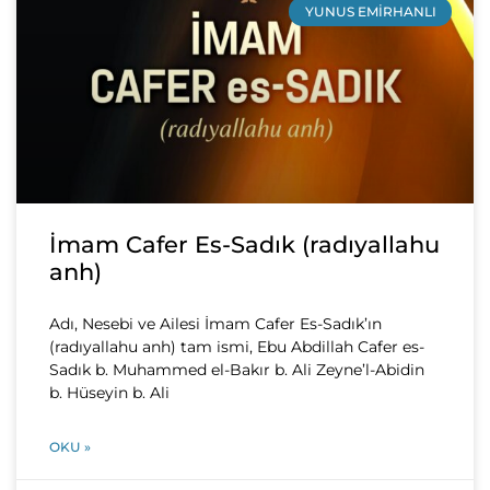
YUNUS EMIRHANLI
İmam Cafer Es-Sadık (radıyallahu
anh)
Adı, Nesebi ve Ailesi İmam Cafer Es-Sadık’ın
(radıyallahu anh) tam ismi, Ebu Abdillah Cafer es-
Sadık b. Muhammed el-Bakır b. Ali Zeyne’l-Abidin
b. Hüseyin b. Ali
OKU »