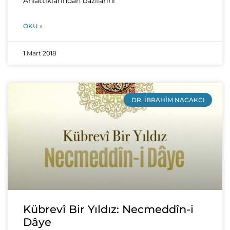
Anlattıklarından bazılarını
OKU »
1 Mart 2018
DR. İBRAHIM NACAKCI
Kübrevî Bir Yıldız: Necmeddîn-i
Dâye