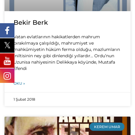
Bekir Berk
Vatan evlatlarının hakikatlerden mahrum
bırakılmaya çalışıldığı, mahrumiyet ve
mahkûmiyetin hüküm ferma olduğu, mazlumların
iniltisinin ney gibi dinlendiği yıllardır… Ordu’nun
Uzunisa nahiyesinin Delikkaya köyünde, Mustafa
Efendi
OKU »
1 Şubat 2018
KEREM UMAR