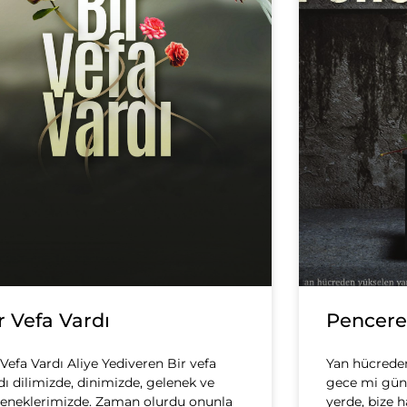
r Vefa Vardı
Penceres
 Vefa Vardı Aliye Yediveren Bir vefa
Yan hücreden
dı dilimizde, dinimizde, gelenek ve
gece mi gün
eneklerimizde. Zaman olurdu onunla
yerde, bize h