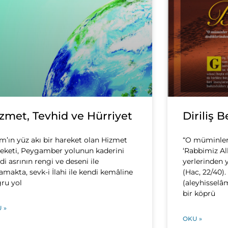
zmet, Tevhid ve Hürriyet
Diriliş B
am’ın yüz akı bir hareket olan Hizmet
“O müminler 
eketi, Peygamber yolunun kaderini
‘Rabbimiz All
di asrının rengi ve deseni ile
yerlerinden 
amakta, sevk-i İlahi ile kendi kemâline
(Hac, 22/40)
ru yol
(aleyhissel
bir köprü
 »
OKU »