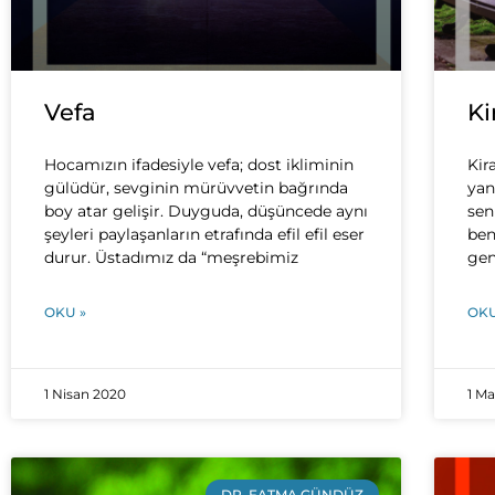
Vefa
Ki
Hocamızın ifadesiyle vefa; dost ikliminin
Kir
gülüdür, sevginin mürüvvetin bağrında
yan
boy atar gelişir. Duyguda, düşüncede aynı
sen
şeyleri paylaşanların etrafında efil efil eser
ben
durur. Üstadımız da “meşrebimiz
gen
OKU »
OKU
1 Nisan 2020
1 M
DR. FATMA GÜNDÜZ