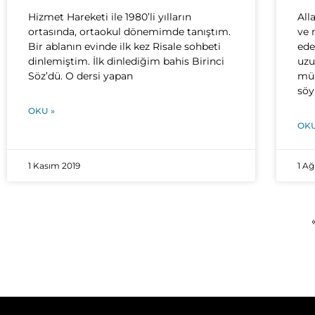
Hizmet Hareketi ile 1980’li yılların
All
ortasında, ortaokul dönemimde tanıştım.
ve 
Bir ablanın evinde ilk kez Risale sohbeti
ede
dinlemiştim. İlk dinlediğim bahis Birinci
uzu
Söz’dü. O dersi yapan
müh
söy
OKU »
OKU
1 Kasım 2019
1 Ağ