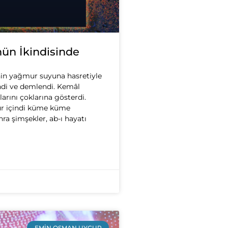
ün İkindisinde
enin yağmur suyuna hasretiyle
ndi ve demlendi. Kemâl
larını çoklarına gösterdi.
 içindi küme küme
ra şimşekler, ab-ı hayatı
EMIN OSMAN UYGUR