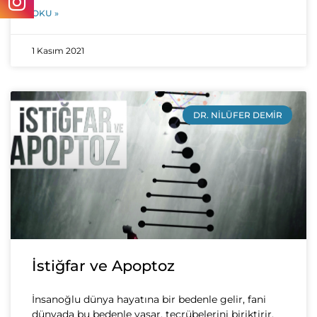
OKU »
1 Kasım 2021
DR. NILÜFER DEMIR
İstiğfar ve Apoptoz
İnsanoğlu dünya hayatına bir bedenle gelir, fani
dünyada bu bedenle yaşar, tecrübelerini biriktirir,