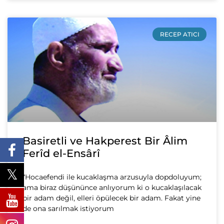
RECEP ATICI
Basiretli ve Hakperest Bir Âlim
Ferîd el-Ensârî
“Hocaefendi ile kucaklaşma arzusuyla dopdoluyum;
ama biraz düşününce anlıyorum ki o kucaklaşılacak
bir adam değil, elleri öpülecek bir adam. Fakat yine
de ona sarılmak istiyorum