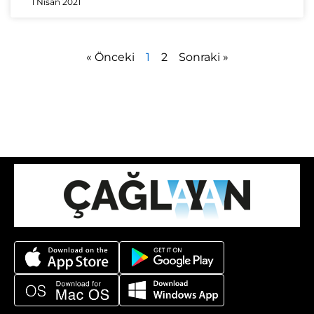
1 Nisan 2021
« Önceki
1
2
Sonraki »