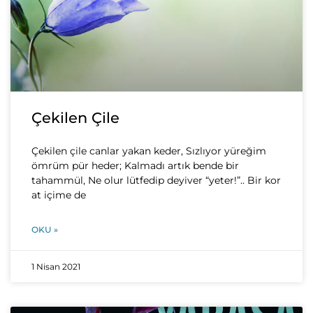
Çekilen Çile
Çekilen çile canlar yakan keder, Sızlıyor yüreğim
ömrüm pür heder; Kalmadı artık bende bir
tahammül, Ne olur lütfedip deyiver “yeter!”.. Bir kor
at içime de
OKU »
1 Nisan 2021