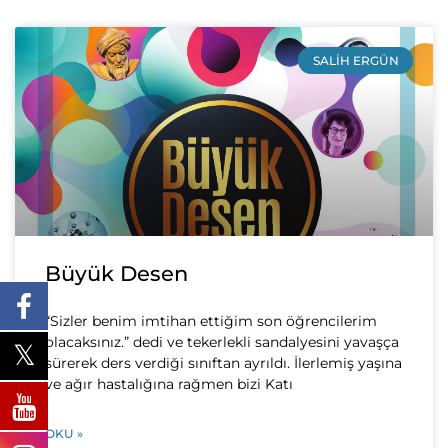
SALIH ERGÜN
Büyük Desen
“Sizler benim imtihan ettiğim son öğrencilerim
olacaksınız.” dedi ve tekerlekli sandalyesini yavaşça
sürerek ders verdiği sınıftan ayrıldı. İlerlemiş yaşına
ve ağır hastalığına rağmen bizi Katı
OKU »