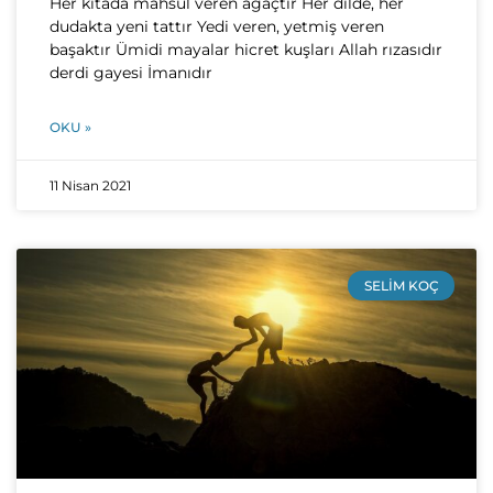
Her kıtada mahsul veren ağaçtır Her dilde, her
dudakta yeni tattır Yedi veren, yetmiş veren
başaktır Ümidi mayalar hicret kuşları Allah rızasıdır
derdi gayesi İmanıdır
OKU »
11 Nisan 2021
SELIM KOÇ