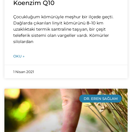
Koenzim Q10
Çocukluğum kömürüyle meşhur bir ilçede geçti.
Dağlarda çıkarılan linyit kömürünü 8–10 km
uzaklıktaki termik santraline taşıyan, bir çeşit
teleferik sistemi olan vargeller vardı. Kömürler
silolardan
OKU »
1 Nisan 2021
DR. EREN SAĞLAM