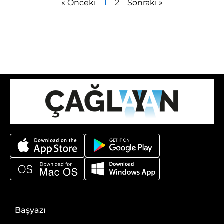
« Önceki
1
2
Sonraki »
Başyazı