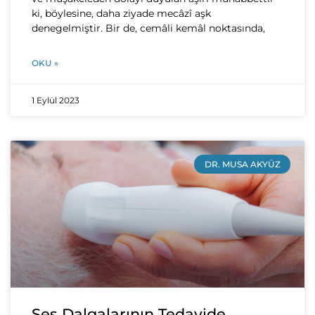
ki, böylesine, daha ziyade mecâzî aşk
denegelmiştir. Bir de, cemâli kemâl noktasında,
OKU »
1 Eylül 2023
DR. MUSA AKYÜZ
Ses Dalgalarının Tedavide