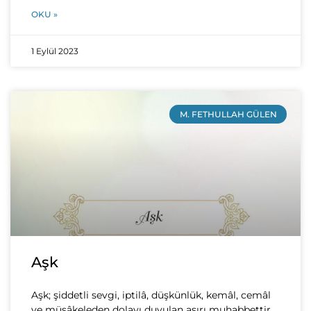
OKU »
1 Eylül 2023
M. FETHULLAH GÜLEN
Aşk
Aşk; şiddetli sevgi, iptilâ, düşkünlük, kemâl, cemâl
ve müşâkeleden dolayı duyulan aşırı muhabbettir